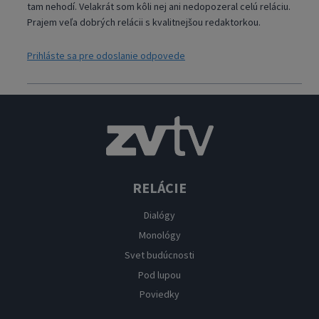
tam nehodí. Velakrát som kôli nej ani nedopozeral celú reláciu.
Prajem veľa dobrých relácii s kvalitnejšou redaktorkou.
Prihláste sa pre odoslanie odpovede
RELÁCIE
Dialógy
Monológy
Svet budúcnosti
Pod lupou
Poviedky