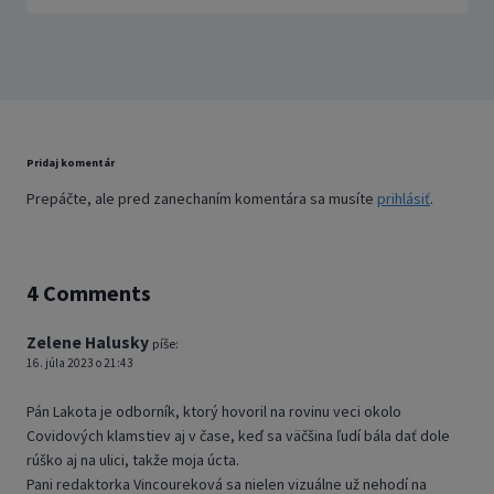
Pridaj komentár
Prepáčte, ale pred zanechaním komentára sa musíte
prihlásiť
.
4 Comments
Zelene Halusky
píše:
16. júla 2023 o 21:43
Pán Lakota je odborník, ktorý hovoril na rovinu veci okolo
Covidových klamstiev aj v čase, keď sa väčšina ľudí bála dať dole
rúško aj na ulici, takže moja úcta.
Pani redaktorka Vincoureková sa nielen vizuálne už nehodí na