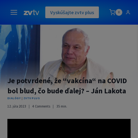
Skip
to
Vyskúšajte zvtv plus
0
content
Je potvrdené, že “vakcína“ na COVID
bol blud, čo bude ďalej? – Ján Lakota
DIALÓGY
|
ZVTV PLUS
12. júla 2023
4 Comments
35
min.