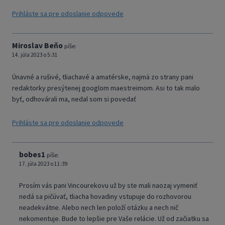
Prihláste sa pre odoslanie odpovede
Miroslav Beňo
píše:
14. júla 2023 o 5:31
Únavné a rušivé, tliachavé a amatérske, najmä zo strany pani
redaktorky presýtenej googlom maestreimom. Asi to tak malo
byť, odhovárali ma, nedal som si povedať
Prihláste sa pre odoslanie odpovede
bobes1
píše:
17. júla 2023 o 11:39
Prosím vás pani Vincourekovu už by ste mali naozaj vymeniť
nedá sa pičúvať, tliacha hovadiny vstupuje do rozhovorou
neadekvátne. Alebo nech len položí otázku a nech nič
nekomentuje. Bude to lepšie pre Vaše relácie. Už od začiatku sa