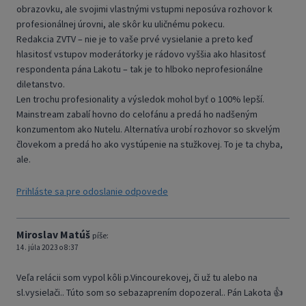
obrazovku, ale svojimi vlastnými vstupmi neposúva rozhovor k
profesionálnej úrovni, ale skôr ku uličnému pokecu.
Redakcia ZVTV – nie je to vaše prvé vysielanie a preto keď
hlasitosť vstupov moderátorky je rádovo vyššia ako hlasitosť
respondenta pána Lakotu – tak je to hlboko neprofesionálne
diletanstvo.
Len trochu profesionality a výsledok mohol byť o 100% lepší.
Mainstream zabalí hovno do celofánu a predá ho nadšeným
konzumentom ako Nutelu. Alternatíva urobí rozhovor so skvelým
človekom a predá ho ako vystúpenie na stužkovej. To je ta chyba,
ale.
Prihláste sa pre odoslanie odpovede
Miroslav Matúš
píše:
14. júla 2023 o 8:37
Veľa relácii som vypol kôli p.Vincourekovej, či už tu alebo na
sl.vysielači.. Túto som so sebazaprením dopozeral.. Pán Lakota 👍