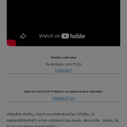
Sledujte celé video
Vyskúšajte zvtv PLUS
VYSKÚŠAŤ
Máte už zvtv PLUS? Prihláste sa a dopozerajte celé video
PRIHLÁSIŤ SA
Obludné zločiny, ktoré sa odohrali počas COVIDu, sú
nepremlčateľné!!! Je len otázkou času, kedy, ako a kde... Verím, že
to raz pochopia aj naši politici.