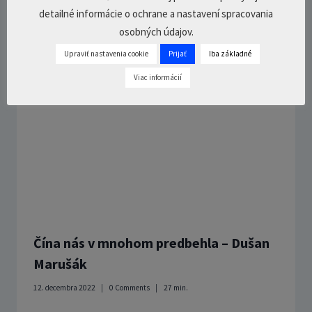
detailné informácie o ochrane a nastavení spracovania
osobných údajov.
Upraviť nastavenia cookie
Prijať
Iba základné
Viac informácií
Čína nás v mnohom predbehla – Dušan
Marušák
12. decembra 2022
0 Comments
27
min.