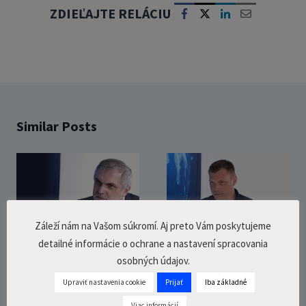
ZDIEĽAJTE RELÁCIU
Similar Posts
Záleží nám na Vašom súkromí. Aj preto Vám poskytujeme
detailné informácie o ochrane a nastavení spracovania
Roman
V týchto
osobných údajov.
Michelko
voľbách bude
Upraviť nastavenia cookie
Prijať
Iba základné
(10.12.2020)
priorita
Viac informácií