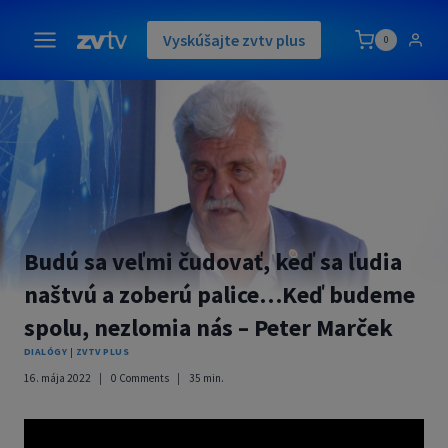
Skip
to
Vyskúšajte zvtv plus
0
content
Budú sa veľmi čudovať, keď sa ľudia
naštvú a zoberú palice…Keď budeme
spolu, nezlomia nás – Peter Marček
DIALÓGY
|
ZVTV PLUS
16. mája 2022
0 Comments
35
min.