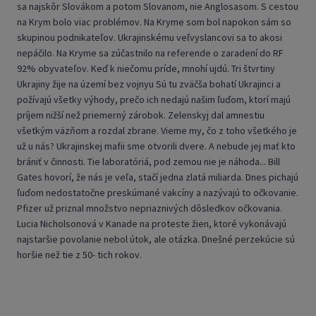
sa najskôr Slovákom a potom Slovanom, nie Anglosasom. S cestou
na Krym bolo viac problémov. Na Kryme som bol napokon sám so
skupinou podnikateľov. Ukrajinskému veľvyslancovi sa to akosi
nepáčilo. Na Kryme sa zúčastnilo na referende o zaradení do RF
92% obyvateľov. Keď k niečomu príde, mnohí ujdú. Tri štvrtiny
Ukrajiny žije na území bez vojnyu Sú tu zväčša bohatí Ukrajinci a
požívajú všetky výhody, prečo ich nedajú našim ľuďom, ktorí majú
príjem nižší než priemerný zárobok. Zelenskyj dal amnestiu
všetkým väzňom a rozdal zbrane. Vieme my, čo z toho všetkého je
už u nás? Ukrajinskej mafii sme otvorili dvere. A nebude jej mať kto
brániť v činnosti. Tie laboratóriá, pod zemou nie je náhoda... Bill
Gates hovorí, že nás je veľa, stačí jedna zlatá miliarda. Dnes pichajú
ľuďom nedostatočne preskúmané vakcíny a nazývajú to očkovanie.
Pfizer už priznal množstvo nepriaznivých dôsledkov očkovania.
Lucia Nicholsonová v Kanade na proteste žien, ktoré vykonávajú
najstaršie povolanie nebol útok, ale otázka. Dnešné perzekúcie sú
horšie než tie z 50- tich rokov.