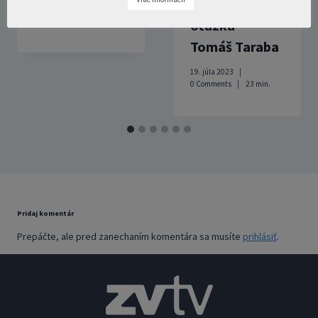
národnostná
10. decembra 2020
1 Comment
19
min.
otázka –
Tomáš Taraba
19. júla 2023
0 Comments
23
min.
Pridaj komentár
Prepáčte, ale pred zanechaním komentára sa musíte
prihlásiť
.