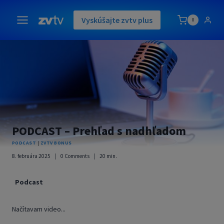
Skip
to
Vyskúšajte zvtv plus
0
content
PODCAST – Prehľad s nadhľadom
PODCAST
|
ZVTV BONUS
8. februára 2025
0 Comments
20
min.
Podcast
Načítavam video...