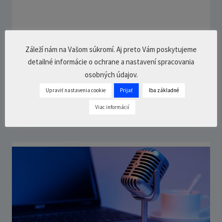
Záleží nám na Vašom súkromí. Aj preto Vám poskytujeme
detailné informácie o ochrane a nastavení spracovania
osobných údajov.
Eutanázia je zločin – Gustáv Solár
Upraviť nastavenia cookie
Prijať
Iba základné
8. júla 2021
0 Comments
25
min.
Viac informácií