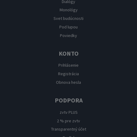
Dialógy
Monológy
Svet budúcnosti
Pod lupou
Poviedky
KONTO
Prihlásenie
Registrácia
Obnova hesla
PODPORA
zvtv PLUS
2 % pre zvtv
Transparentný účet