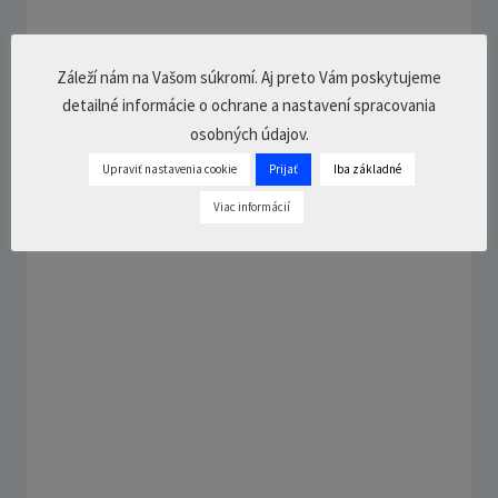
Chcem riešiť aktuálnu situáciu na
Záleží nám na Vašom súkromí. Aj preto Vám poskytujeme
Slovensku – Anton Májovský
detailné informácie o ochrane a nastavení spracovania
18. novembra 2021
1 Comment
20
min.
osobných údajov.
Upraviť nastavenia cookie
Prijať
Iba základné
Viac informácií