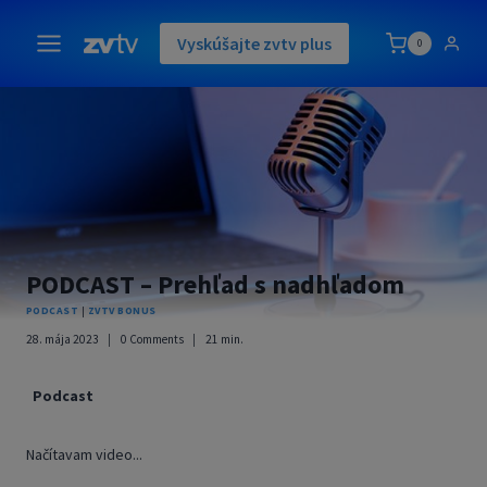
Skip
to
Vyskúšajte zvtv plus
0
content
PODCAST – Prehľad s nadhľadom
PODCAST
|
ZVTV BONUS
28. mája 2023
0 Comments
21
min.
Podcast
Načítavam video...