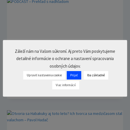
Záleží nám na Vašom súkromí. Aj preto Vám poskytujeme
detailné informácie o ochrane a nastavení spracovania
osobných údajov.
PODCAST – Prehľad s nadhľadom
Upraviť nastavenia cookie
Prijať
Iba základné
Viac informácií
5. marca 2023
1 Comment
11
min.