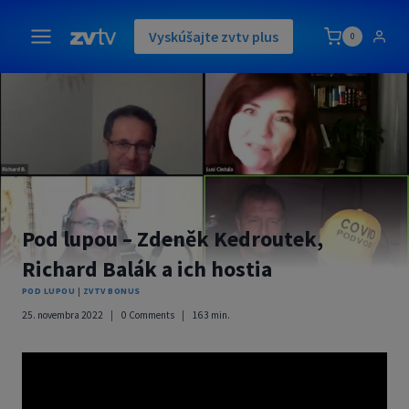
Skip
to
Vyskúšajte zvtv plus
0
content
Pod lupou – Zdeněk Kedroutek,
Richard Balák a ich hostia
POD LUPOU
|
ZVTV BONUS
25. novembra 2022
0 Comments
163
min.