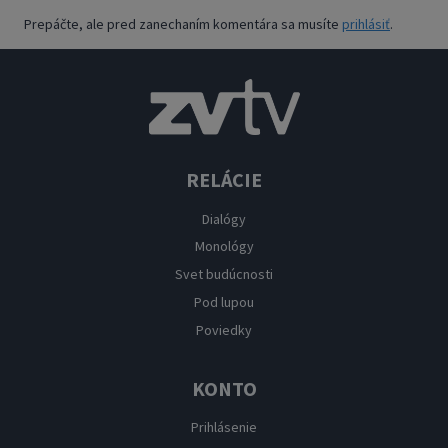
Prepáčte, ale pred zanechaním komentára sa musíte
prihlásiť
.
RELÁCIE
Dialógy
Monológy
Svet budúcnosti
Pod lupou
Poviedky
KONTO
Prihlásenie