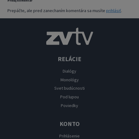
Pridaj komentár
Prepáčte, ale pred zanechaním komentára sa musíte
prihlásiť
.
RELÁCIE
Dialógy
Monológy
Svet budúcnosti
Pod lupou
Poviedky
KONTO
Prihlásenie