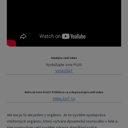
Sledujte celé video
Vyskúšajte zvtv PLUS
VYSKÚŠAŤ
Máte už zvtv PLUS? Prihláste sa a dopozerajte celé video
PRIHLÁSIŤ SA
Ale nie je to ani jeden z orgánov. Je to systém spolupráce
vnútorných orgánov, ktorý vytvára dynamickú rovnováhu v tele a
tým ovplyvňuje celý systém zdravia. Napríklad srdce.