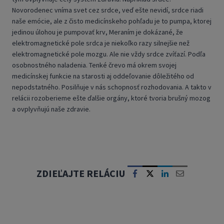
Novorodenec vníma svet cez srdce, veď ešte nevidí, srdce riadi
naše emócie, ale z čisto medicínskeho pohľadu je to pumpa, ktorej
jedinou úlohou je pumpovať krv, Meraním je dokázané, že
elektromagnetické pole srdca je niekoľko razy silnejšie než
elektromagnetické pole mozgu. Ale nie vždy srdce zvíťazí. Podľa
osobnostného naladenia. Tenké črevo má okrem svojej
medicínskej funkcie na starosti aj oddeľovanie dôležitého od
nepodstatného. Posilňuje v nás schopnosť rozhodovania. A takto v
relácii rozoberieme ešte ďalšie orgány, ktoré tvoria brušný mozog
a ovplyvňujú naše zdravie.
ZDIEĽAJTE RELÁCIU