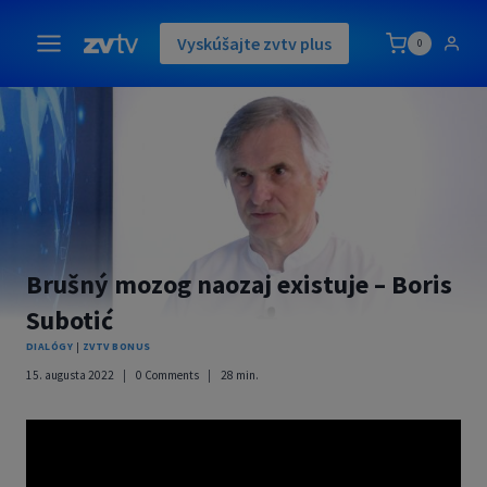
Skip
to
Vyskúšajte zvtv plus
0
content
Brušný mozog naozaj existuje – Boris
Subotić
DIALÓGY
|
ZVTV BONUS
15. augusta 2022
0 Comments
28
min.