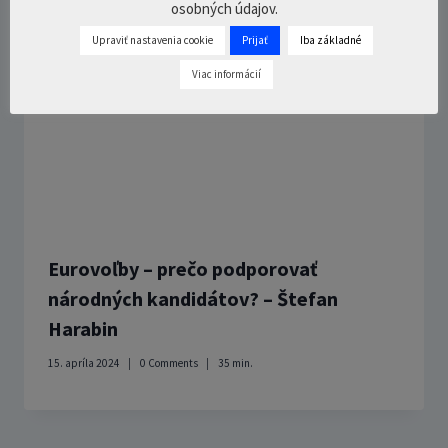
osobných údajov.
Upraviť nastavenia cookie
Prijať
Iba základné
Viac informácií
Eurovoľby – prečo podporovať
národných kandidátov? – Štefan
Harabin
15. apríla 2024
0 Comments
35
min.