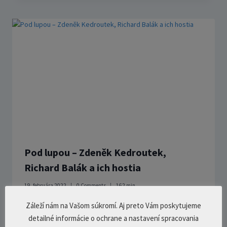
Pod lupou – Zdeněk Kedroutek,
Richard Balák a ich hostia
19. februára 2022
0 Comments
162
min.
Záleží nám na Vašom súkromí. Aj preto Vám poskytujeme
detailné informácie o ochrane a nastavení spracovania