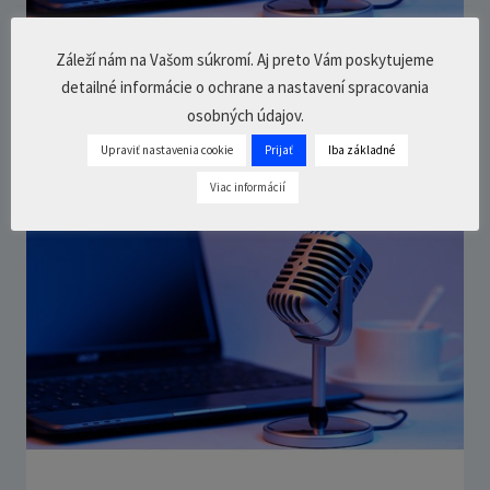
Záleží nám na Vašom súkromí. Aj preto Vám poskytujeme
PODCAST – Prehľad s nadhľadom
detailné informácie o ochrane a nastavení spracovania
osobných údajov.
17. októbra 2024
0 Comments
21
min.
Upraviť nastavenia cookie
Prijať
Iba základné
Viac informácií