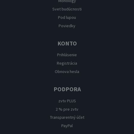
Monológy
Svet budúcnosti
Pod lupou
Poviedky
KONTO
Prihlásenie
Registrácia
Obnova hesla
PODPORA
zvtv PLUS
2 % pre zvtv
Transparentný účet
PayPal