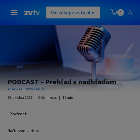
Skip
to
Vyskúšajte zvtv plus
0
content
PODCAST – Prehľad s nadhľadom
PODCAST
|
ZVTV BONUS
29. októbra 2023
0 Comments
16
min.
Podcast
Načítavam video...