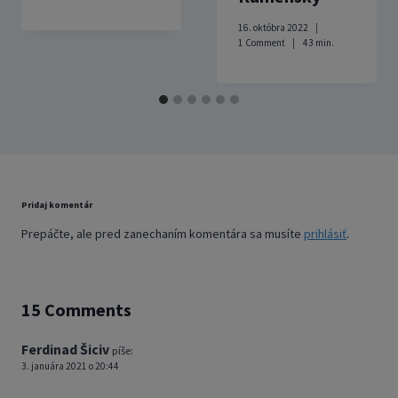
16. októbra 2022
1 Comment
43
min.
Pridaj komentár
Prepáčte, ale pred zanechaním komentára sa musíte
prihlásiť
.
15 Comments
Ferdinad Šiciv
píše:
3. januára 2021 o 20:44