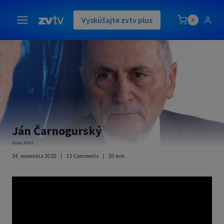
Skip
to
Vyskúšajte zvtv plus
0
content
Ján Čarnogurský
DIALÓGY
24. novembra 2020
15 Comments
20
min.