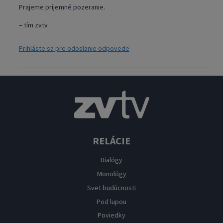
Prajeme príjemné pozeranie.
– tím zvtv
Prihláste sa pre odoslanie odpovede
RELÁCIE
Dialógy
Monológy
Svet budúcnosti
Pod lupou
Poviedky