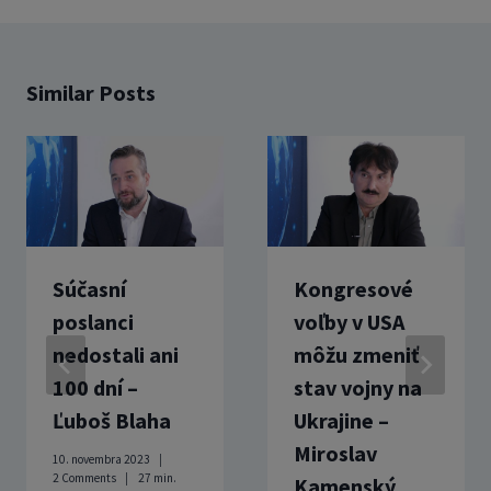
Similar Posts
Súčasní
Kongresové
poslanci
voľby v USA
nedostali ani
môžu zmeniť
100 dní –
stav vojny na
Ľuboš Blaha
Ukrajine –
Miroslav
10. novembra 2023
2 Comments
27
min.
Kamenský