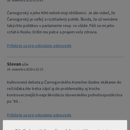
26. novembra 2020 o 19:43
Čarnogurský a jeho KDH neboli moji obľúbenci. Je ale vidieť, že
Čarnogurský je veľký a rozhľadený politik. Škoda, že už nemáme
takýchto politikov v parlamente resp. vo vláde. Páči sa mi jeho
vzťah k Rusku. Držím mu palce a prajem veľa zdravia.
Prihláste sa pre odoslanie odpovede
Slovan
píše:
24. novembra 2020 o 22:23
Kultivovaná debata p.Čarnogurského.Konečne-žiadne skákanie do
reči.Vďaka.Ale treba zájsť aj do problematiky aj trochu
kontroverznejších-napr.likvidácia slovenského poľnohospodárstva
po ’89….
Prihláste sa pre odoslanie odpovede