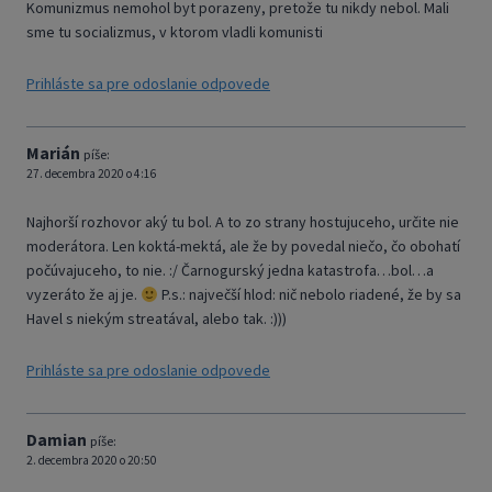
Komunizmus nemohol byt porazeny, pretože tu nikdy nebol. Mali
sme tu socializmus, v ktorom vladli komunisti
Prihláste sa pre odoslanie odpovede
Marián
píše:
27. decembra 2020 o 4:16
Najhorší rozhovor aký tu bol. A to zo strany hostujuceho, určite nie
moderátora. Len koktá-mektá, ale že by povedal niečo, čo obohatí
počúvajuceho, to nie. :/ Čarnogurský jedna katastrofa…bol…a
vyzeráto že aj je.
P.s.: največší hlod: nič nebolo riadené, že by sa
Havel s niekým streatával, alebo tak. :)))
Prihláste sa pre odoslanie odpovede
Damian
píše:
2. decembra 2020 o 20:50