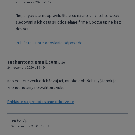
25. novembra 2020 o 1:37
Nie, chybu ste neopravili. Stale su navstevnici tohto webu
sledovani a ich data su odosielane firme Google uplne bez
dovodu.
Prihláste sa pre odoslanie odpovede
suchanton@gmail.com
píše:
24. novembra 2020 o 19:49
nesledujete zvuk odchádzajúci, mnoho dobrých myšlienok je
znehodnotený nekvalitou zvuku
Prihláste sa pre odoslanie odpovede
zvtv
píše:
24. novembra 2020 o 22:17