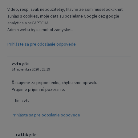
Video, resp. zvuk nepouzitelny, hlavne ze som musel odkliknut
suhlas s cookies, moje data su posielane Google cez google
analytics a reCAPTCHA.
Admin webu by sa mohol zamysliet.
Prihláste sa pre odoslanie odpovede
zvtv
píše:
24. novembra 2020 o 22:19
Ďakujeme za pripomienku, chybu sme opravili.
Prajeme príjemné pozeranie.
– tím zvtv
Prihláste sa pre odoslanie odpovede
ratlik
píše: