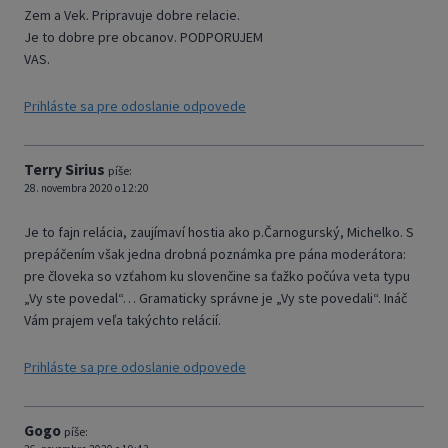
Zem a Vek. Pripravuje dobre relacie.
Je to dobre pre obcanov. PODPORUJEM
VAS.
Prihláste sa pre odoslanie odpovede
Terry Sirius
píše:
28. novembra 2020 o 12:20
Je to fajn relácia, zaujímaví hostia ako p.Čarnogurský, Michelko. S
prepáčením však jedna drobná poznámka pre pána moderátora:
pre človeka so vzťahom ku slovenčine sa ťažko počúva veta typu
„Vy ste povedal“… Gramaticky správne je „Vy ste povedali“. Ináč
Vám prajem veľa takýchto relácií.
Prihláste sa pre odoslanie odpovede
Gogo
píše: