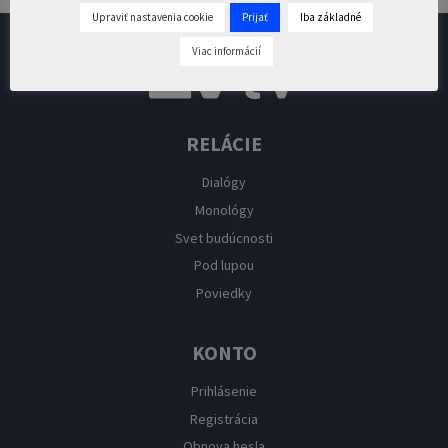
Upraviť nastavenia cookie
Prijať
Iba základné
Viac informácií
RELÁCIE
Dialógy
Monológy
Svet budúcnosti
Pod lupou
Poviedky
KONTO
Prihlásenie
Registrácia
Obnova hesla