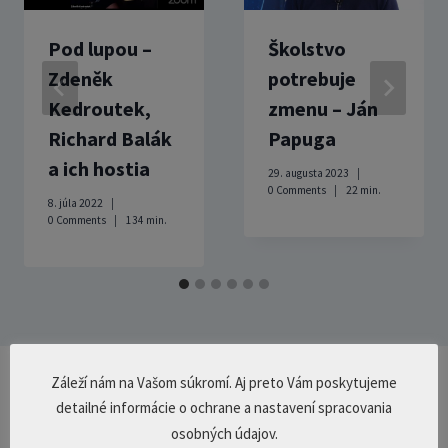
Pod lupou –
Školstvo
Zdeněk
potrebuje
Kedroutek,
zmenu – Ján
Richard Balák
Papuga
a ich hostia
29. augusta 2023
0 Comments
22
min.
8. júla 2022
0 Comments
134
min.
Záleží nám na Vašom súkromí. Aj preto Vám poskytujeme
Pridaj komentár
detailné informácie o ochrane a nastavení spracovania
osobných údajov.
Prepáčte, ale pred zanechaním komentára sa musíte
prihlásiť
.