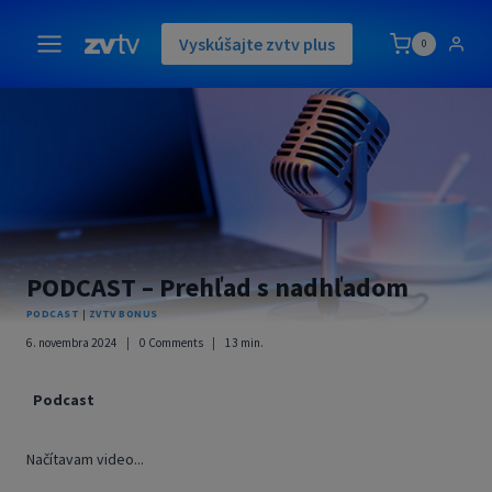
Skip
to
Vyskúšajte zvtv plus
0
content
PODCAST – Prehľad s nadhľadom
PODCAST
|
ZVTV BONUS
6. novembra 2024
0 Comments
13
min.
Podcast
Načítavam video...