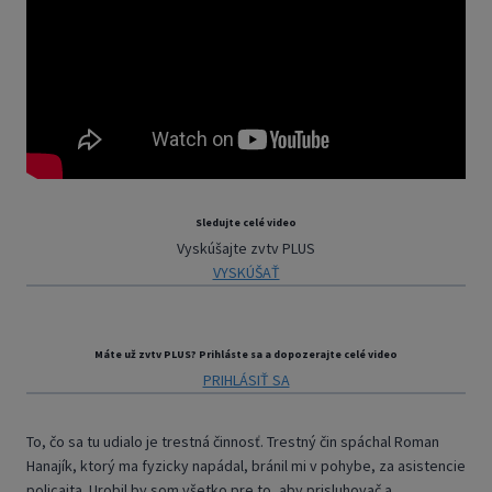
Sledujte celé video
Vyskúšajte zvtv PLUS
VYSKÚŠAŤ
Máte už zvtv PLUS? Prihláste sa a dopozerajte celé video
PRIHLÁSIŤ SA
To, čo sa tu udialo je trestná činnosť. Trestný čin spáchal Roman
Hanajík, ktorý ma fyzicky napádal, bránil mi v pohybe, za asistencie
policajta. Urobil by som všetko pre to, aby prisluhovač a