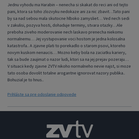
Jednu vyhodu ma Harabin – nenecha si skakat do reci ani od tejto
pani, ktora sa toho zlozvyku nedokaze ani za nic zbavit…Tato pani
by sa nad sebou mala skutocne hlboko zamysliet… Ved nech sedi
v zakulisi, pozyva hosti, dohaduje terminy, stvara otazky…Ale
preboha ziveho moderovanie nech laskavo prenecha niekomu
normalnemu… Jej vystupovanie voci hostom je jedna kolosalna
katastrofa.. A zjavne plati to porekadlo o starom psovi, ktoreho
novym kuskom nenaucis… Mozno keby bola na zaciatku kariery,
tak sa bude zaujimat o nazor ludi, ktori sa na jej prejav pozeraju…
V situacii kedy zjavne ZVTV nikoho normalneho nevie najst, si moze
tato osoba dovolit totalne arogantne ignorovat nazory publika..
Bohuzial je to hnus..
Prihláste sa pre odoslanie odpovede