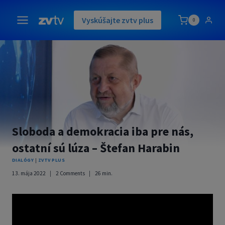
Skip
to
Vyskúšajte zvtv plus
0
content
Sloboda a demokracia iba pre nás,
ostatní sú lúza – Štefan Harabin
DIALÓGY
|
ZVTV PLUS
13. mája 2022
2 Comments
26
min.