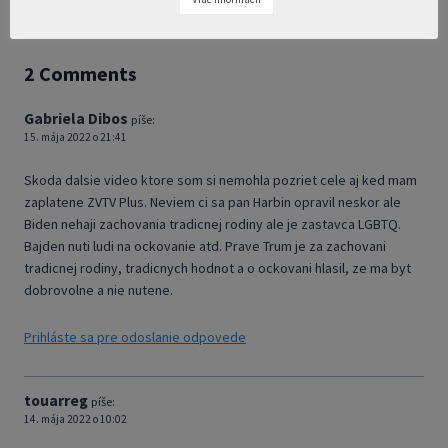
2 Comments
Gabriela Dibos
píše:
15. mája 2022 o 21:41
Skoda dalsie video ktore som si nemohla pozriet cele aj ked mam
zaplatene ZVTV Plus. Neviem ci sa pan Harbin opravil neskor ale
Biden nehaji zachovania tradicnej rodiny ale je zastavca LGBTQ.
Bajden nuti ludi na ockovanie atd. Prave Trum je za zachovani
tradicnej rodiny, tradicnych hodnot a o ockovani hlasil, ze ma byt
dobrovolne a nie nutene.
Prihláste sa pre odoslanie odpovede
touarreg
píše:
14. mája 2022 o 10:02