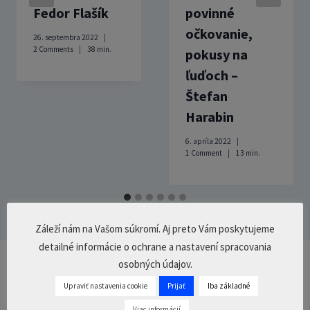
Fedor Flašík
povinné
očkovanie,
26. septembra 2022
2 Comments
38
min.
pokusy na
ľuďoch –
Štefan
Harabin
6. apríla 2022
1 Comment
13
min.
Záleží nám na Vašom súkromí. Aj preto Vám poskytujeme
detailné informácie o ochrane a nastavení spracovania
osobných údajov.
Pridaj komentár
Upraviť nastavenia cookie
Prijať
Iba základné
Prepáčte, ale pred zanechaním komentára sa musíte
prihlásiť
.
Viac informácií