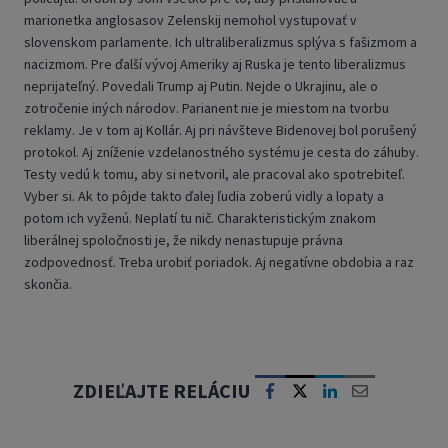
marionetka anglosasov Zelenskij nemohol vystupovať v
slovenskom parlamente. Ich ultraliberalizmus splýva s fašizmom a
nacizmom. Pre ďalší vývoj Ameriky aj Ruska je tento liberalizmus
neprijateľný. Povedali Trump aj Putin. Nejde o Ukrajinu, ale o
zotročenie iných národov. Parianent nie je miestom na tvorbu
reklamy. Je v tom aj Kollár. Aj pri návšteve Bidenovej bol porušený
protokol. Aj zníženie vzdelanostného systému je cesta do záhuby.
Testy vedú k tomu, aby si netvoril, ale pracoval ako spotrebiteľ.
Vyber si. Ak to pôjde takto ďalej ľudia zoberú vidly a lopaty a
potom ich vyženú. Neplatí tu nič. Charakteristickým znakom
liberálnej spoločnosti je, že nikdy nenastupuje právna
zodpovednosť. Treba urobiť poriadok. Aj negatívne obdobia a raz
skončia.
ZDIEĽAJTE RELÁCIU