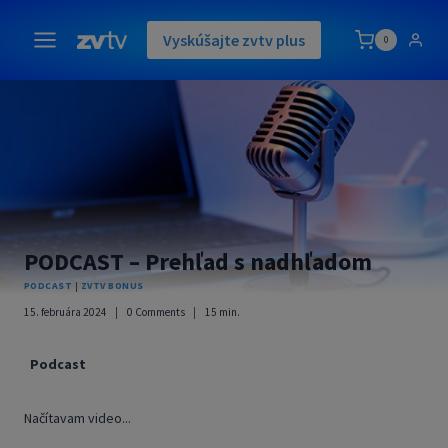
Skip
to
Vyskúšajte zvtv plus
0
content
PODCAST – Prehľad s nadhľadom
PODCAST
|
ZVTV BONUS
15. februára 2024
0 Comments
15
min.
Podcast
Načítavam video...