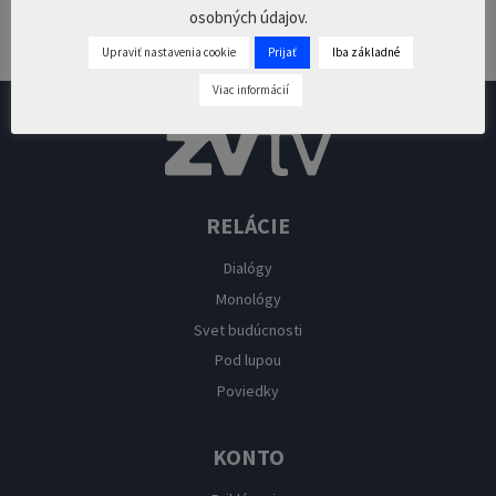
osobných údajov.
Pridaj komentár
Prepáčte, ale pred zanechaním komentára sa musíte
prihlásiť
.
Upraviť nastavenia cookie
Prijať
Iba základné
Viac informácií
RELÁCIE
Dialógy
Monológy
Svet budúcnosti
Pod lupou
Poviedky
KONTO