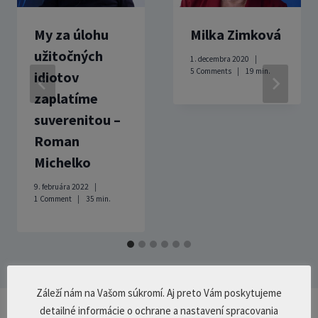
My za úlohu
Milka Zimková
užitočných
1. decembra 2020
5 Comments
19
min.
idiotov
zaplatíme
suverenitou –
Roman
Michelko
9. februára 2022
1 Comment
35
min.
Záleží nám na Vašom súkromí. Aj preto Vám poskytujeme
detailné informácie o ochrane a nastavení spracovania