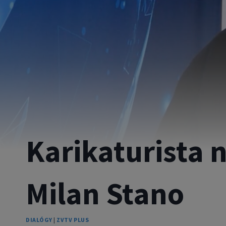
Karikaturista n
Milan Stano
DIALÓGY
|
ZVTV PLUS