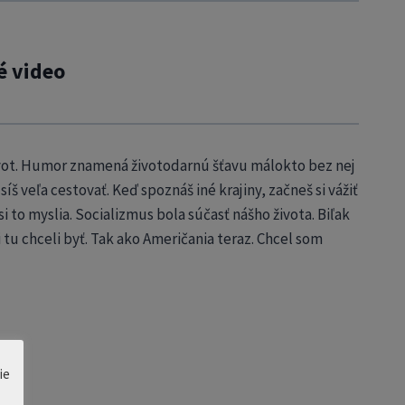
é video
život. Humor znamená životodarnú šťavu málokto bez nej
íš veľa cestovať. Keď spoznáš iné krajiny, začneš si vážiť
i to myslia. Socializmus bola súčasť nášho života. Biľak
i tu chceli byť. Tak ako Američania teraz. Chcel som
ie