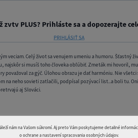
ž zvtv PLUS? Prihláste sa a dopozerajte cel
PRIHLÁSIŤ SA
vným veciam. Celý život sa venujem umeniu a humoru. Šťastný 
u, najskôr si musíš toho človeka obľúbiť. Zmeták mi hovoril, mus
ry považoval za gýč. Úlohou obrazu je dať harmóniu. Nie všetci s
a neho sovieti zatlačili, podpísal pozývací list...a boli tu. On
etrvajú aj Slováci.
ZDIEĽAJTE RELÁCIU
áleží nám na Vašom súkromí. Aj preto Vám poskytujeme detailné informác
o ochrane a nastavení spracovania osobných údajov.