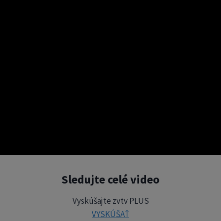
Sledujte celé video
Vyskúšajte zvtv PLUS
VYSKÚŠAŤ