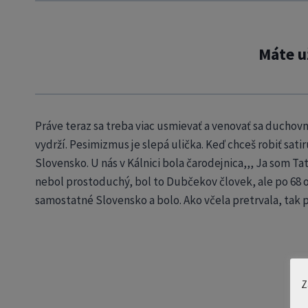
Máte u
Práve teraz sa treba viac usmievať a venovať sa ducho
vydrží. Pesimizmus je slepá ulička. Keď chceš robiť satir
Slovensko. U nás v Kálnici bola čarodejnica,,, Ja som Tat
nebol prostoduchý, bol to Dubčekov človek, ale po 68 om n
samostatné Slovensko a bolo. Ako včela pretrvala, tak pr
Z