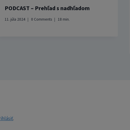
PODCAST – Prehľad s nadhľadom
11. júla 2024
0 Comments
18
min.
ihlásiť
.