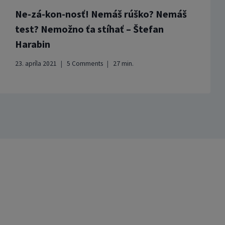
Ne-zá-kon-nosť! Nemáš rúško? Nemáš
test? Nemožno ťa stíhať – Štefan
Harabin
23. apríla 2021
5 Comments
27
min.