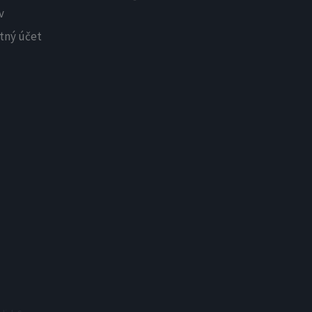
v
tný účet
X
Newsletter
Dostávajte upozornenia na
najnovšie relácie ihneď po ich
zverejnení.
Meno
E-mailová adresa