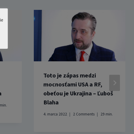
ie
Toto je zápas medzi
mocnosťami USA a RF,
a
obeťou je Ukrajina – Ľuboš
Blaha
min.
4. marca 2022
2 Comments
29
min.