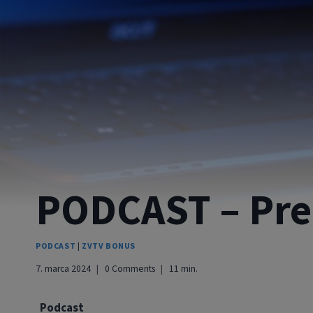
PODCAST – Pre
PODCAST
|
ZVTV BONUS
7. marca 2024
0 Comments
11
min.
Podcast