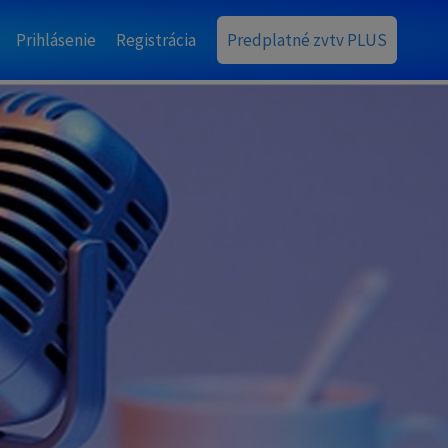
Prihlásenie
Registrácia
Predplatné zvtv PLUS