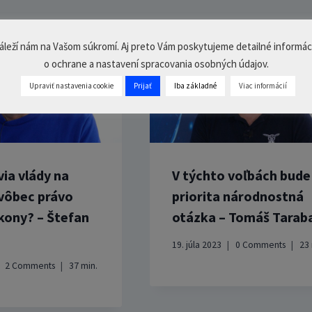
áleží nám na Vašom súkromí. Aj preto Vám poskytujeme detailné informác
o ochrane a nastavení spracovania osobných údajov.
Upraviť nastavenia cookie
Prijať
Iba základné
Viac informácií
ia vlády na
V týchto voľbách bude
vôbec právo
priorita národnostná
ákony? – Štefan
otázka – Tomáš Tarab
19. júla 2023
0 Comments
23
2 Comments
37
min.