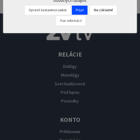
osobných údajov.
Prepáčte, ale pred zanechaním komentára sa musíte
prihlásiť
.
Upraviť nastavenia cookie
Prijať
Iba základné
Viac informácií
RELÁCIE
Dialógy
Monológy
Svet budúcnosti
Pod lupou
Poviedky
KONTO
Prihlásenie