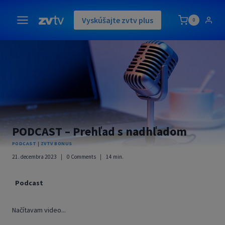
Skip
to
Vyskúšajte zvtv plus
0
content
PODCAST – Prehľad s nadhľadom
PODCAST
|
ZVTV BONUS
21. decembra 2023
0 Comments
14
min.
Podcast
Načítavam video...