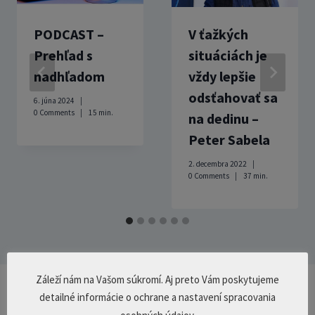
PODCAST –
V ťažkých
Prehľad s
situáciách je
nadhľadom
vždy lepšie
odsťahovať sa
6. júna 2024
0 Comments
15
min.
na dedinu –
Peter Sabela
2. decembra 2022
0 Comments
37
min.
Záleží nám na Vašom súkromí. Aj preto Vám poskytujeme
detailné informácie o ochrane a nastavení spracovania
Pridaj komentár