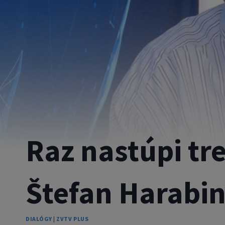
Raz nastúpi tr
Štefan Harabi
DIALÓGY
|
ZVTV PLUS