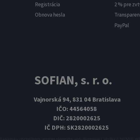
Registrácia
2 % pre zvt
Obnova hesla
Transparen
PayPal
SOFIAN, s. r. o.
Vajnorská 94, 831 04 Bratislava
IČO: 44564058
DIČ: 2820002625
IČ DPH: SK2820002625
Zapísané v obchodnom registeri okresného súdu Bratislava I, vložka č. 56150/B, odd