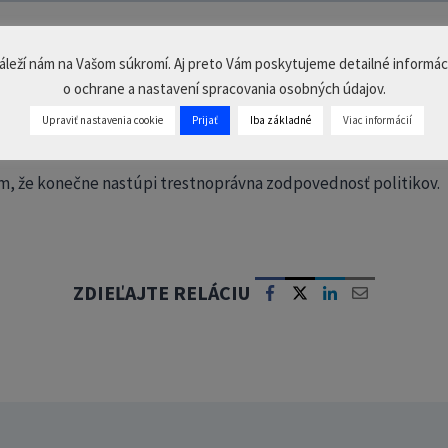
áleží nám na Vašom súkromí. Aj preto Vám poskytujeme detailné informác
ž zvtv PLUS? Prihláste sa a dopozerajte cel
o ochrane a nastavení spracovania osobných údajov.
PRIHLÁSIŤ SA
Upraviť nastavenia cookie
Prijať
Iba základné
Viac informácií
verím, že konečne nastúpi trestnoprávna zodpovednosť politikov.
ZDIEĽAJTE RELÁCIU