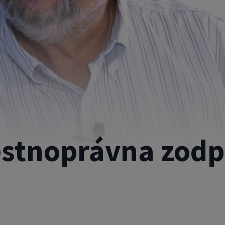
estnoprávna zod
n