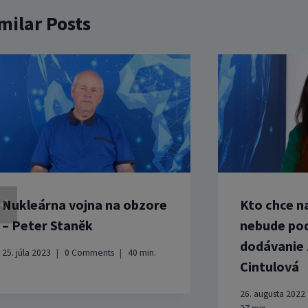
milar Posts
Nukleárna vojna na obzore
Kto chce n
– Peter Staněk
nebude po
dodávanie 
25. júla 2023
0 Comments
40
min.
Cintulová
26. augusta 2022