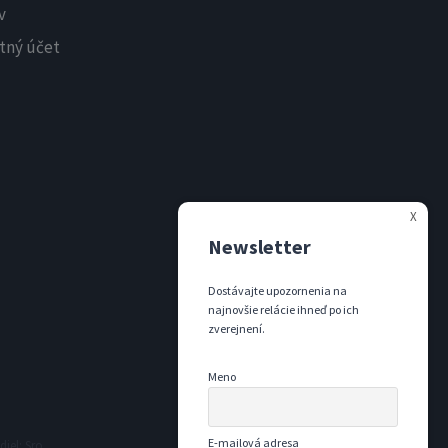
v
tný účet
X
Newsletter
Dostávajte upozornenia na
najnovšie relácie ihneď po ich
zverejnení.
Meno
E-mailová adresa
iel: Sro