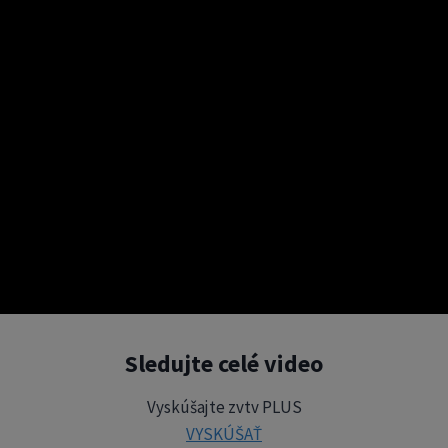
Sledujte celé video
Vyskúšajte zvtv PLUS
VYSKÚŠAŤ