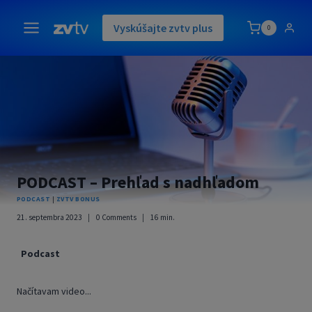
Skip
to
Vyskúšajte zvtv plus
0
content
PODCAST – Prehľad s nadhľadom
PODCAST
|
ZVTV BONUS
21. septembra 2023
0 Comments
16
min.
Podcast
Načítavam video...