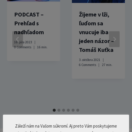
PODCAST –
Žijeme v lži,
Prehľad s
ľuďom sa
nadhľadom
vnucuje iba
jeden názor –
16. júla 2023
0 Comments
16
min.
Tomáš Kuťka
3. októbra 2021
6 Comments
27
min.
Záleží nám na Vašom súkromí. Aj preto Vám poskytujeme