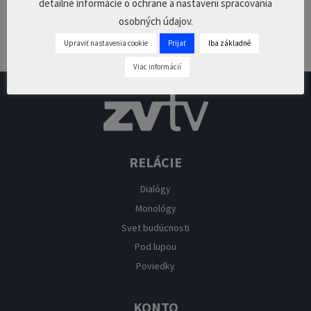
detailné informácie o ochrane a nastavení spracovania
osobných údajov.
Pridaj komentár
Upraviť nastavenia cookie
Prijať
Iba základné
Prepáčte, ale pred zanechaním komentára sa musíte
prihlásiť
.
Viac informácií
RELÁCIE
Dialógy
Monológy
Svet budúcnosti
Pod lupou
Poviedky
KONTO