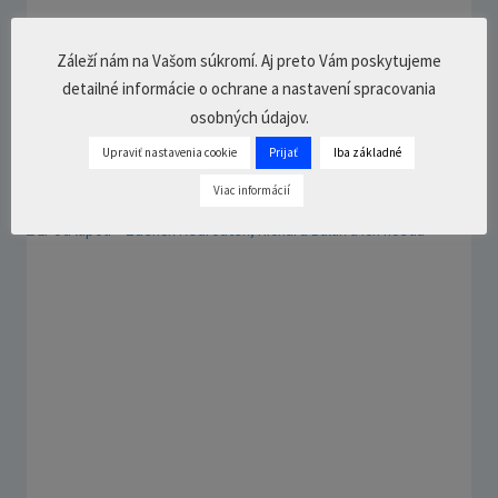
Treba prežiť! Buďme pozitívni, ale
Záleží nám na Vašom súkromí. Aj preto Vám poskytujeme
opatrne s tým pojmom – Vratko Rohoň
detailné informácie o ochrane a nastavení spracovania
osobných údajov.
22. marca 2021
3 Comments
22
min.
Upraviť nastavenia cookie
Prijať
Iba základné
Viac informácií