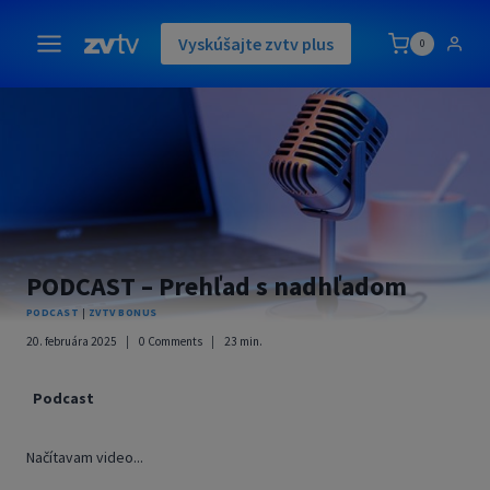
Skip
to
Vyskúšajte zvtv plus
0
content
PODCAST – Prehľad s nadhľadom
PODCAST
|
ZVTV BONUS
20. februára 2025
0 Comments
23
min.
Podcast
Načítavam video...