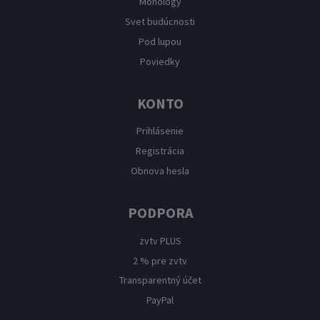
Monológy
Svet budúcnosti
Pod lupou
Poviedky
KONTO
Prihlásenie
Registrácia
Obnova hesla
PODPORA
zvtv PLUS
2 % pre zvtv
Transparentný účet
PayPal