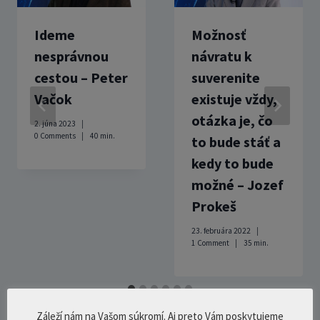
Ideme
Možnosť
nesprávnou
návratu k
cestou – Peter
suverenite
Vačok
existuje vždy,
otázka je, čo
2. júna 2023
0 Comments
40
min.
to bude stáť a
kedy to bude
možné – Jozef
Prokeš
23. februára 2022
1 Comment
35
min.
Záleží nám na Vašom súkromí. Aj preto Vám poskytujeme