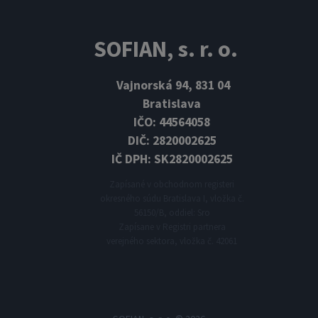
SOFIAN, s. r. o.
Vajnorská 94, 831 04
Bratislava
IČO: 44564058
New
DIČ: 2820002625
Do
IČ DPH: SK2820002625
naj
zve
Zapísané v obchodnom registeri
okresného súdu Bratislava I, vložka č.
Me
56150/B, oddiel: Sro
Zapísane v Registri partnera
verejného sektora, vložka č. 42061
E-
pr