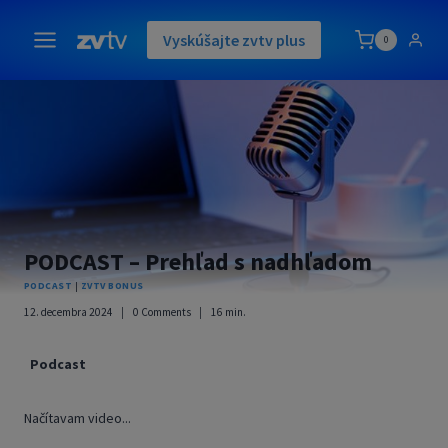
Skip
to
Vyskúšajte zvtv plus
0
content
PODCAST – Prehľad s nadhľadom
PODCAST
|
ZVTV BONUS
12. decembra 2024
0 Comments
16
min.
Podcast
Načítavam video...