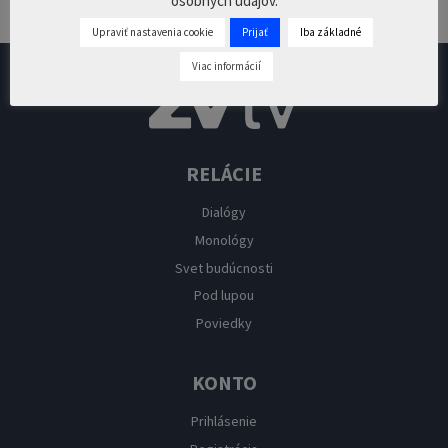
osobných údajov.
Prepáčte, ale pred zanechaním komentára sa musíte
prihlásiť
.
Upraviť nastavenia cookie
Prijať
Iba základné
Viac informácií
RELÁCIE
Dialógy
Monológy
Svet budúcnosti
Pod lupou
Poviedky
KONTO
Prihlásenie