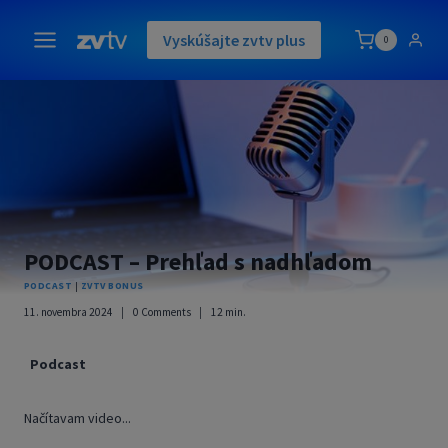
Skip
to
Vyskúšajte zvtv plus
0
content
PODCAST – Prehľad s nadhľadom
PODCAST
|
ZVTV BONUS
11. novembra 2024
0 Comments
12
min.
Podcast
Načítavam video...