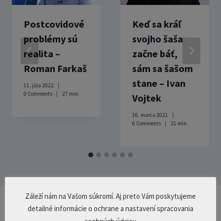
Postcovidové
Keď sa kráľ
problémy sú
svojho šaša
realita –
začne báť,
Roman Farkaš
sám sa šašom
stane – Ivan
11. júla 2022
0 Comments
27
min.
Vojtek
16. marca 2021
6 Comments
21
min.
Záleží nám na Vašom súkromí. Aj preto Vám poskytujeme
detailné informácie o ochrane a nastavení spracovania
Pridaj komentár