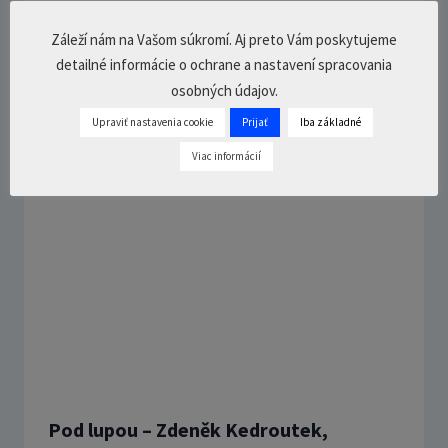
Prečo je na Slovensku inflácia vyššia,
Záleží nám na Vašom súkromí. Aj preto Vám poskytujeme
ako v ostatnej Európe? – Pavol Ľupták
detailné informácie o ochrane a nastavení spracovania
24. júla 2023
2 Comments
32
min.
osobných údajov.
Upraviť nastavenia cookie
Prijať
Iba základné
Viac informácií
Pod lupou – Zdeněk Kedroutek,