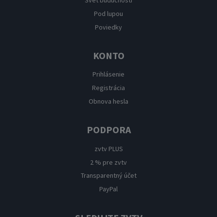
Svet budúcnosti
Pod lupou
Poviedky
KONTO
Prihlásenie
Registrácia
Obnova hesla
PODPORA
zvtv PLUS
2 % pre zvtv
Transparentný účet
PayPal