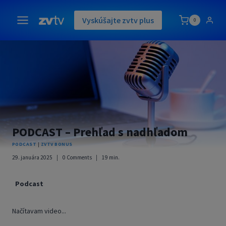
Skip
to
Vyskúšajte zvtv plus
0
content
PODCAST – Prehľad s nadhľadom
PODCAST
|
ZVTV BONUS
29. januára 2025
0 Comments
19
min.
Podcast
Načítavam video...