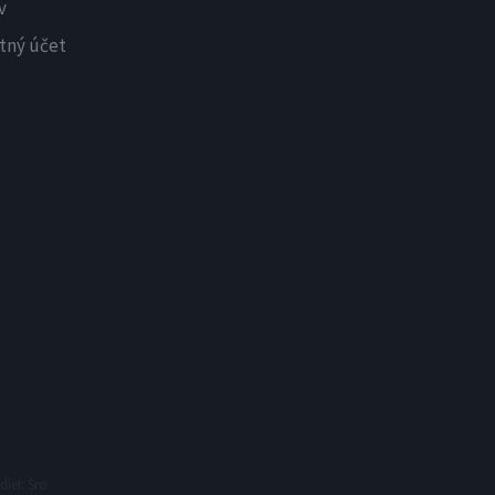
v
tný účet
X
Newsletter
Dostávajte upozornenia na
najnovšie relácie ihneď po ich
zverejnení.
Meno
E-mailová adresa
iel: Sro