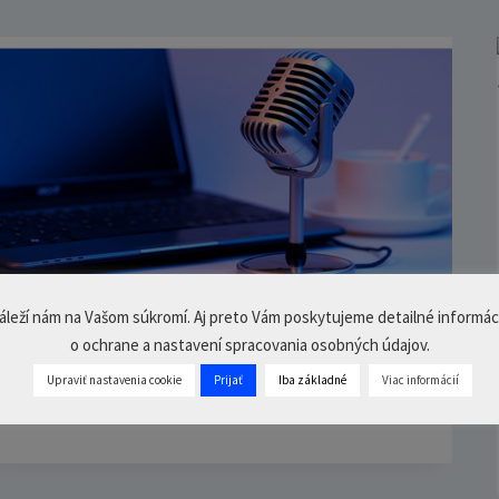
áleží nám na Vašom súkromí. Aj preto Vám poskytujeme detailné informác
o ochrane a nastavení spracovania osobných údajov.
PODCAST – Prehľad s nadhľadom
Upraviť nastavenia cookie
Prijať
Iba základné
Viac informácií
22. februára 2024
0 Comments
12
min.