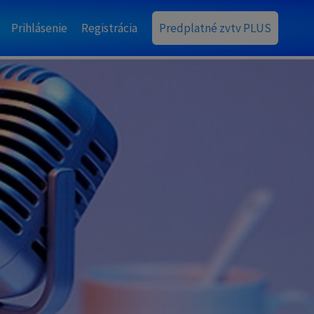
Prihlásenie
Registrácia
Predplatné zvtv PLUS