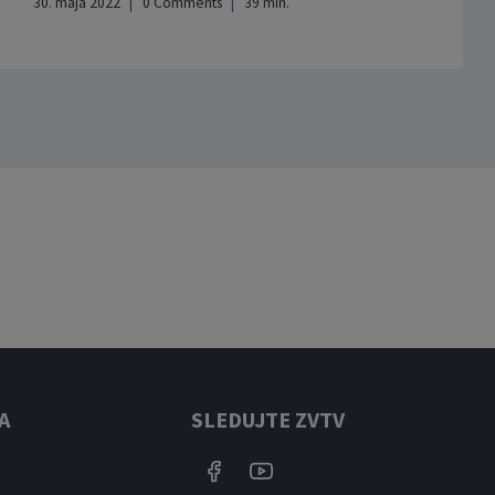
30. mája 2022
0 Comments
39
min.
A
SLEDUJTE ZVTV