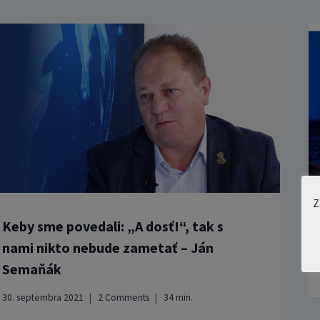
Z
Keby sme povedali: „A dosť!“, tak s
nami nikto nebude zametať – Ján
Semaňák
30. septembra 2021
2 Comments
34
min.