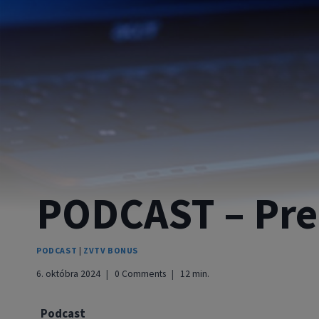
PODCAST – Pre
PODCAST
|
ZVTV BONUS
6. októbra 2024
0 Comments
12
min.
Podcast