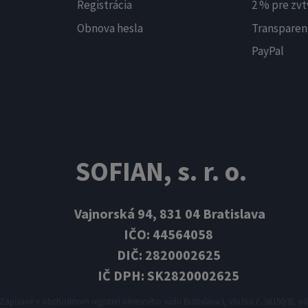
Registrácia
2 % pre zvt
Obnova hesla
Transparen
PayPal
SOFIAN, s. r. o.
Vajnorská 94, 831 04 Bratislava
IČO: 44564058
DIČ: 2820002625
IČ DPH: SK2820002625
Zapísané v obchodnom registeri okresného súdu Bratislava I, vložka č. 56150/B, odd