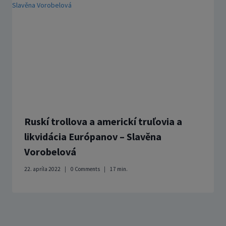
Ruskí trollova a americkí truľovia a
likvidácia Európanov – Slavěna
Vorobelová
22. apríla 2022
0 Comments
17
min.