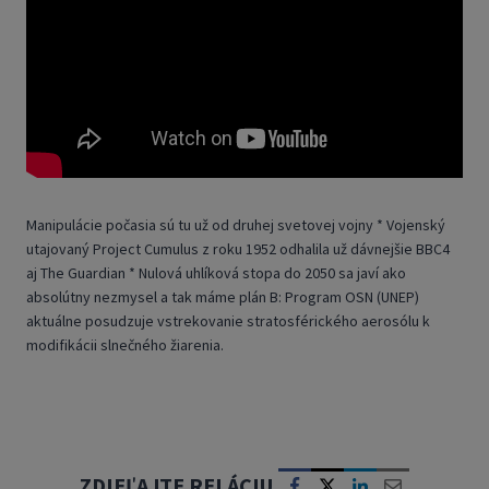
Manipulácie počasia sú tu už od druhej svetovej vojny * Vojenský
utajovaný Project Cumulus z roku 1952 odhalila už dávnejšie BBC4
aj The Guardian * Nulová uhlíková stopa do 2050 sa javí ako
absolútny nezmysel a tak máme plán B: Program OSN (UNEP)
aktuálne posudzuje vstrekovanie stratosférického aerosólu k
modifikácii slnečného žiarenia.
ZDIEĽAJTE RELÁCIU