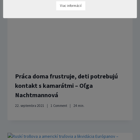
Viac informácií
Práca doma frustruje, deti potrebujú
kontakt s kamarátmi – Oľga
Nachtmannová
22. septembra 2021
1 Comment
24
min.