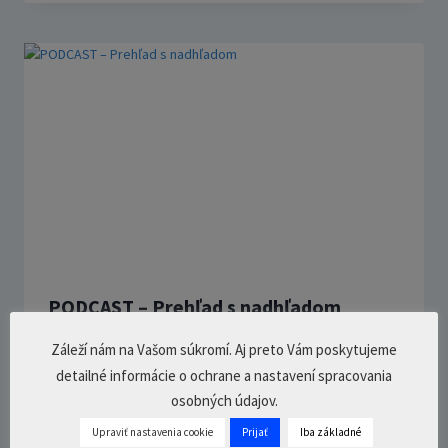
PODCAST – Prehľad s nadhľadom
19. februára 2024
0 Comments
11
min.
Záleží nám na Vašom súkromí. Aj preto Vám poskytujeme
detailné informácie o ochrane a nastavení spracovania
osobných údajov.
Upraviť nastavenia cookie
Prijať
Iba základné