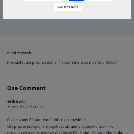
Viac informácií
Pridaj komentár
Prepáčte, ale pred zanechaním komentára sa musíte
prihlásiť
.
One Comment
erika
píše:
24. februára 2022 o 11:16
Civilizovaný Západ to má dobre premyslené.
Oni pripravia vojnu, ale vojakov, zbrane a vojenskú techniku
presunú zo svojho územie do štátov bývalého Východného bloku,