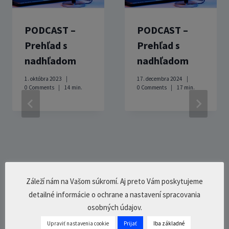
PODCAST –
PODCAST –
Prehľad s
Prehľad s
nadhľadom
nadhľadom
1. októbra 2023
17. decembra 2024
0 Comments
14
min.
0 Comments
17
min.
Záleží nám na Vašom súkromí. Aj preto Vám poskytujeme
detailné informácie o ochrane a nastavení spracovania
osobných údajov.
Upraviť nastavenia cookie
Prijať
Iba základné