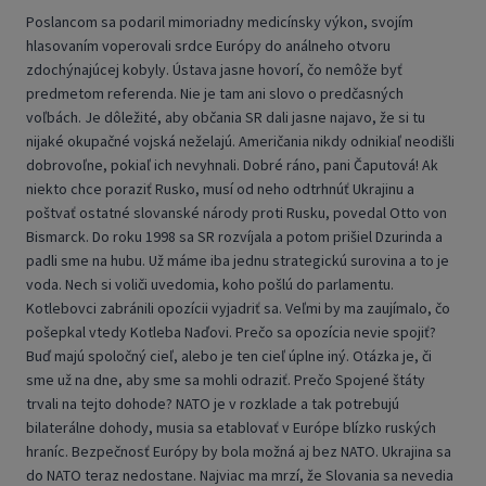
Poslancom sa podaril mimoriadny medicínsky výkon, svojím
hlasovaním voperovali srdce Európy do análneho otvoru
zdochýnajúcej kobyly. Ústava jasne hovorí, čo nemôže byť
predmetom referenda. Nie je tam ani slovo o predčasných
voľbách. Je dôležité, aby občania SR dali jasne najavo, že si tu
nijaké okupačné vojská neželajú. Američania nikdy odnikiaľ neodišli
dobrovoľne, pokiaľ ich nevyhnali. Dobré ráno, pani Čaputová! Ak
niekto chce poraziť Rusko, musí od neho odtrhnúť Ukrajinu a
poštvať ostatné slovanské národy proti Rusku, povedal Otto von
Bismarck. Do roku 1998 sa SR rozvíjala a potom prišiel Dzurinda a
padli sme na hubu. Už máme iba jednu strategickú surovina a to je
voda. Nech si voliči uvedomia, koho pošlú do parlamentu.
Kotlebovci zabránili opozícii vyjadriť sa. Veľmi by ma zaujímalo, čo
pošepkal vtedy Kotleba Naďovi. Prečo sa opozícia nevie spojiť?
Buď majú spoločný cieľ, alebo je ten cieľ úplne iný. Otázka je, či
sme už na dne, aby sme sa mohli odraziť. Prečo Spojené štáty
trvali na tejto dohode? NATO je v rozklade a tak potrebujú
bilaterálne dohody, musia sa etablovať v Európe blízko ruských
hraníc. Bezpečnosť Európy by bola možná aj bez NATO. Ukrajina sa
do NATO teraz nedostane. Najviac ma mrzí, že Slovania sa nevedia