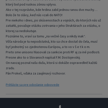
ktorý bol pod ruskou zónou vplyvu.
Ako v tej rozprávke, kde hrdina zabil jednou ranou dve muchy…
Bolo že to slávy, keď nás vzali do NATO!
Pre niekoho i dnes, po skúsenostiach a vojnách, do ktorých nás už
zatiahli, považuje otázku zotrvania v jeho štruktúrach za otázku, o
ktorej sa nediskutuje.
Poznáme to, vraví sa tomu „na večné časy a nikdy inak“.
Vôľa národa je tu nepodstatná, kto sa chce dostať do čela, musí
byť jednotný so zjednotenou Európou, a to vo v š e t k o m.
Preto sme unisono hlasovali za sankcie proti RF aj za iné podlosti.
Presne ako to o Slovanoch napísal F.M. Dostojevskij.
On naozaj poznal našu dušu, ktorá si dokáže ospravedlniť každú
zradu.
Pán Prokeš, vďaka za zaujímavý rozhovor.
Prihláste sa pre odoslanie odpovede