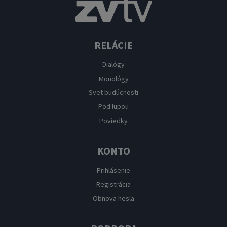
RELÁCIE
Dialógy
Monológy
Svet budúcnosti
Pod lupou
Poviedky
KONTO
Prihlásenie
Registrácia
Obnova hesla