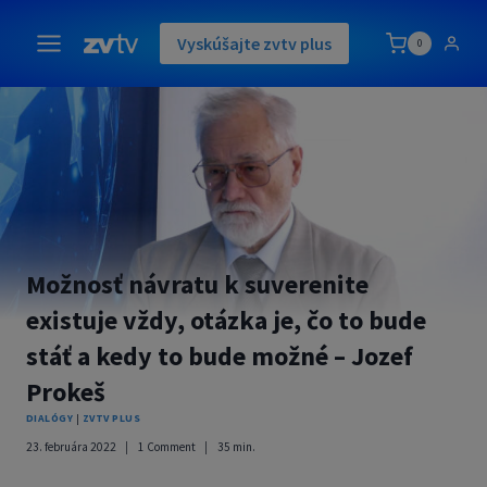
Skip
to
Vyskúšajte zvtv plus
0
content
Možnosť návratu k suverenite
existuje vždy, otázka je, čo to bude
stáť a kedy to bude možné – Jozef
Prokeš
DIALÓGY
|
ZVTV PLUS
23. februára 2022
1 Comment
35
min.