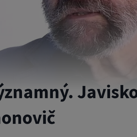
znamný. Javisko 
monovič