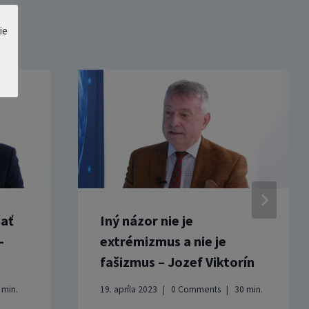
ie
šať
Iný názor nie je
–
extrémizmus a nie je
fašizmus – Jozef Viktorín
5
min.
19. apríla 2023
0 Comments
30
min.