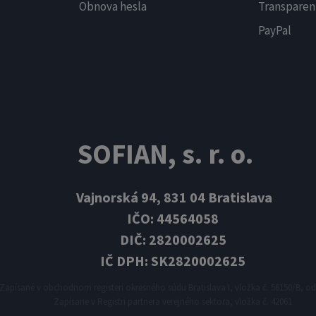
Obnova hesla
Transparen
PayPal
SOFIAN, s. r. o.
Vajnorská 94, 831 04 Bratislava
IČO: 44564058
DIČ: 2820002625
IČ DPH: SK2820002625
Zapísané v obchodnom registeri okresného súdu Bratislava I, vložka č. 56150/B, odd
Zapísane v Registri partnera verejného sektora, vložka č. 42061