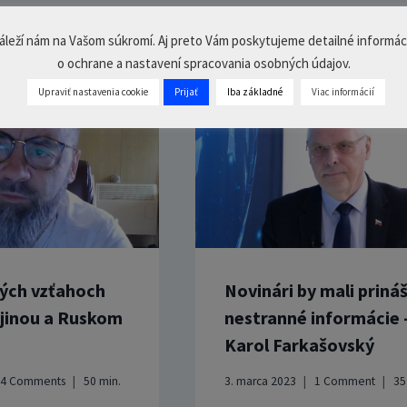
áleží nám na Vašom súkromí. Aj preto Vám poskytujeme detailné informác
o ochrane a nastavení spracovania osobných údajov.
Upraviť nastavenia cookie
Prijať
Iba základné
Viac informácií
kých vzťahoch
Novinári by mali priná
jinou a Ruskom
nestranné informácie 
Karol Farkašovský
4 Comments
50
min.
3. marca 2023
1 Comment
3