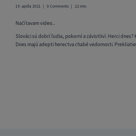
19. apríla 2021
0 Comments
22
min.
Načítavam video...
Slováci sú dobrí ľudia, pokorní a závistliví. Herci dne
Dnes majú adepti herectva chabé vedomosti. Prekliatie d