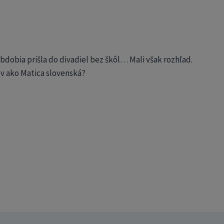
obdobia prišla do divadiel bez škôl… Mali však rozhľad.
ov ako Matica slovenská?