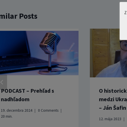
Z
milar Posts
PODCAST – Prehľad s
O historic
nadhľadom
medzi Ukra
– Ján Šafin
19. decembra 2024
0 Comments
20
min.
12. mája 2023