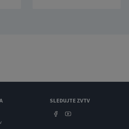
A
SLEDUJTE ZVTV
v