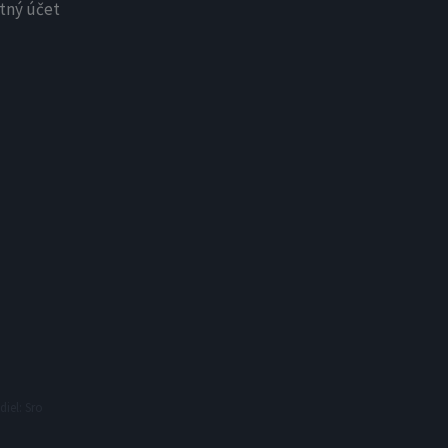
tný účet
X
Newsletter
Dostávajte upozornenia na
najnovšie relácie ihneď po ich
zverejnení.
Meno
E-mailová adresa
iel: Sro