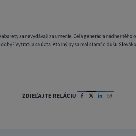
s? Kabarety sa nevydávali za umenie. Celá generácia nádherného 
oby? Vytratila sa úcta. Kto iný by sa mal starať o dušu Slovák
ZDIEĽAJTE RELÁCIU