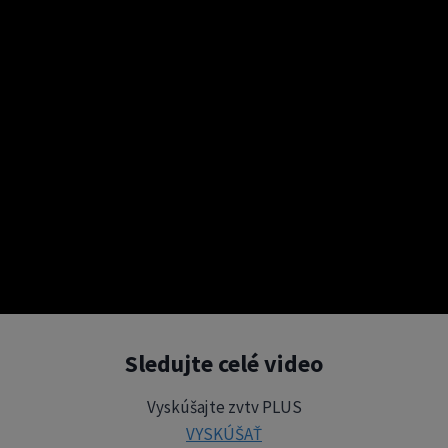
Sledujte celé video
Vyskúšajte zvtv PLUS
VYSKÚŠAŤ