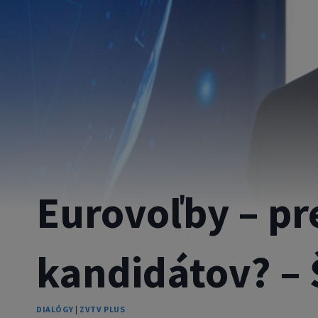
Eurovoľby – p
kandidátov? – 
DIALÓGY
|
ZVTV PLUS