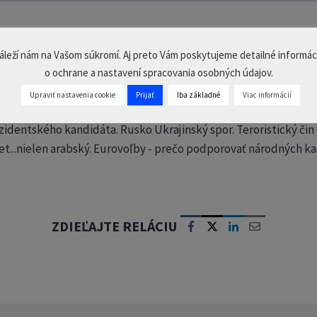
ž zvtv PLUS? Prihláste sa a dopozerajte cel
áleží nám na Vašom súkromí. Aj preto Vám poskytujeme detailné informác
o ochrane a nastavení spracovania osobných údajov.
PRIHLÁSIŤ SA
Upraviť nastavenia cookie
Prijať
Iba základné
Viac informácií
dentského kandidáta. Rusko Ukrajinský spor. Teroristický čin 
 svet...nielen arabský. Eurovoľby - prečo podporovať národných 
ZDIEĽAJTE RELÁCIU