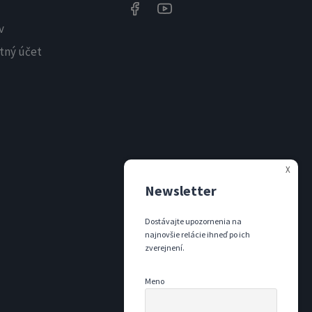
v
tný účet
X
Newsletter
Dostávajte upozornenia na
najnovšie relácie ihneď po ich
zverejnení.
Meno