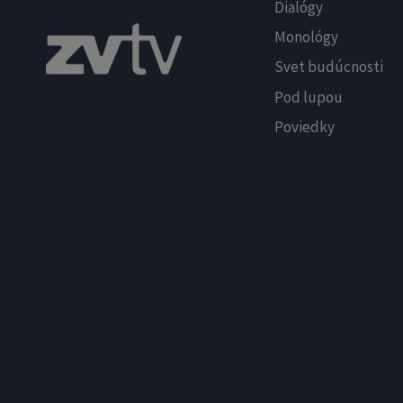
Dialógy
Monológy
Svet budúcnosti
Pod lupou
Poviedky