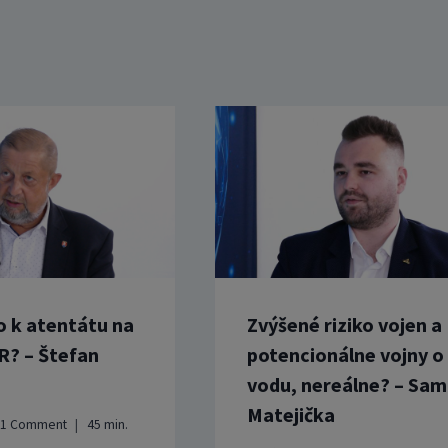
o k atentátu na
Zvýšené riziko vojen a
R? – Štefan
potencionálne vojny o
vodu, nereálne? – Sam
Matejička
1 Comment
45
min.