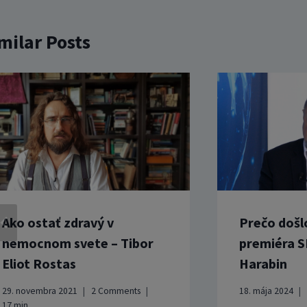
milar Posts
Ako ostať zdravý v
Prečo došl
nemocnom svete – Tibor
premiéra S
Eliot Rostas
Harabin
29. novembra 2021
2 Comments
18. mája 2024
17
min.