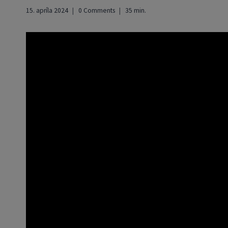
15. apríla 2024
0 Comments
35
min.