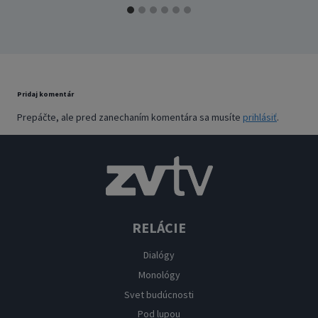
Pridaj komentár
Prepáčte, ale pred zanechaním komentára sa musíte
prihlásiť
.
RELÁCIE
Dialógy
Monológy
Svet budúcnosti
Pod lupou