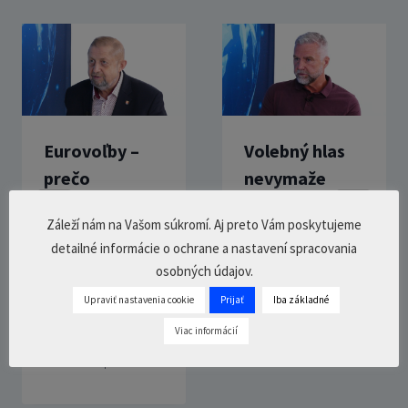
Eurovoľby –
Volebný hlas
prečo
nevymaže
podporovať
vašu minulosť
Záleží nám na Vašom súkromí. Aj preto Vám poskytujeme
národných
– Tibor Gašpar
detailné informácie o ochrane a nastavení spracovania
kandidátov? –
16. júna 2023
osobných údajov.
0 Comments
43
min.
Štefan
Upraviť nastavenia cookie
Prijať
Iba základné
Harabin
Viac informácií
15. apríla 2024
0 Comments
35
min.