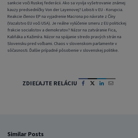
sankcie voči Ruskej federácii. Ako sa vyvíja vyšetrovanie známej
kauzy predsedníčky Von der Layenovej? Lobisti v EU - Korupcia.
Reakcie členov EP na vyjadrenie Macrona po návrate z Číny
(Vazalstvo EU voči USA). Je reálne vylúčenie smeru z EU politickej
frakcie socialistov a demokratov? Názor na zatváranie Fica,
Kaliňáka a Kažimíra. Názor na spájanie stredo pravých strán na
Slovensku pred voľbami. Chaos v slovenskom parlamente v
sôčasnosti. Ďalšie prípadné pôsobenie v slovenskej politike.
ZDIEĽAJTE RELÁCIU
Similar Posts