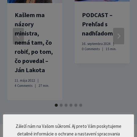
Kašlem ma
PODCAST –
názory
Prehľad s
ministra,
nadhľadom
nemá tam, čo
16. septembra 2024
0 Comments
15
min.
robiť, po tom,
čo povedal –
Ján Lakota
11. mája 2022
4 Comments
27
min.
Záleží nám na Vašom súkromí. Aj preto Vám poskytujeme
detailné informácie o ochrane a nastavení spracovania