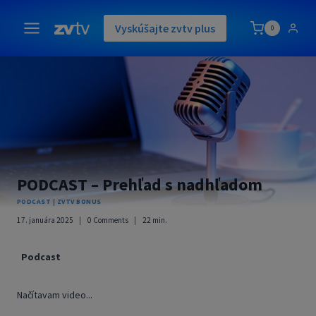
Skip
to
Vyskúšajte zvtv plus
0
content
PODCAST – Prehľad s nadhľadom
PODCAST
|
ZVTV BONUS
17. januára 2025
0 Comments
22
min.
Podcast
Načítavam video...