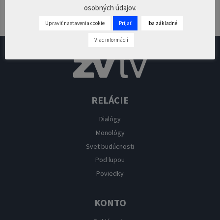
osobných údajov.
Pridaj komentár
Prepáčte, ale pred zanechaním komentára sa musíte
prihlásiť
.
Upraviť nastavenia cookie
Prijať
Iba základné
Viac informácií
RELÁCIE
Dialógy
Monológy
Svet budúcnosti
Pod lupou
Poviedky
KONTO