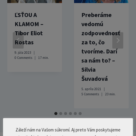
ĽSŤOU A
Preberáme
KLAMOM –
vedomú
Tibor Eliot
zodpovednosť
Rostas
za to, čo
tvoríme. Darí
9. júla 2023
0 Comments
17
min.
sa nám to? –
Silvia
Šuvadová
5. apríla 2021
5 Comments
23
min.
Záleží nám na Vašom súkromí. Aj preto Vám poskytujeme