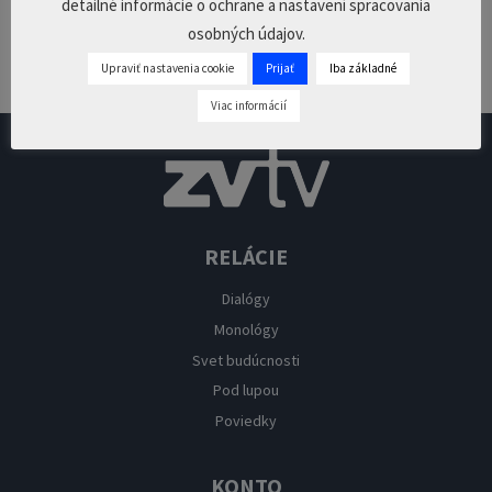
detailné informácie o ochrane a nastavení spracovania
osobných údajov.
Pridaj komentár
Upraviť nastavenia cookie
Prijať
Iba základné
Prepáčte, ale pred zanechaním komentára sa musíte
prihlásiť
.
Viac informácií
RELÁCIE
Dialógy
Monológy
Svet budúcnosti
Pod lupou
Poviedky
KONTO