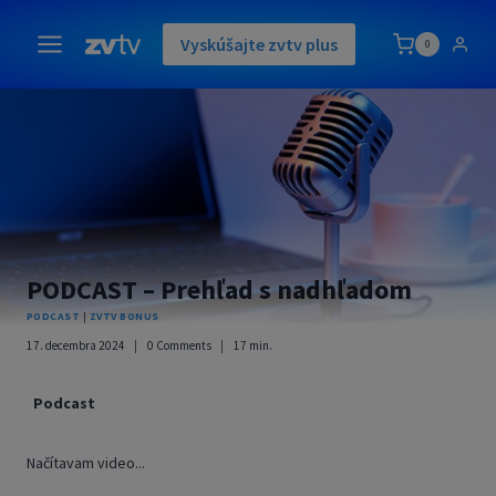
Skip
to
Vyskúšajte zvtv plus
0
content
PODCAST – Prehľad s nadhľadom
PODCAST
|
ZVTV BONUS
17. decembra 2024
0 Comments
17
min.
Podcast
Načítavam video...