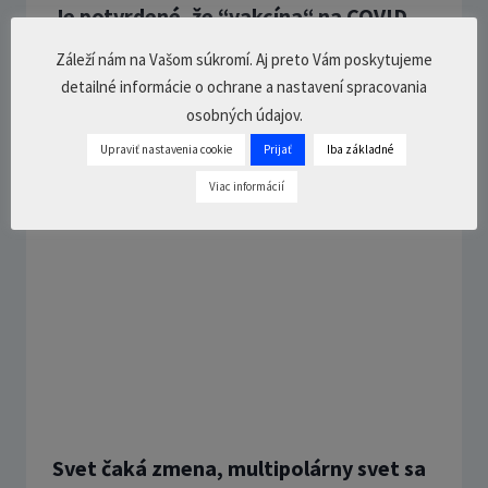
Je potvrdené, že “vakcína“ na COVID
bol blud, čo bude ďalej? – Ján Lakota
Záleží nám na Vašom súkromí. Aj preto Vám poskytujeme
detailné informácie o ochrane a nastavení spracovania
12. júla 2023
4 Comments
35
min.
osobných údajov.
Upraviť nastavenia cookie
Prijať
Iba základné
Viac informácií
Svet čaká zmena, multipolárny svet sa