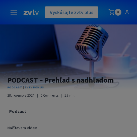
Skip
to
Vyskúšajte zvtv plus
0
content
PODCAST – Prehľad s nadhľadom
PODCAST
|
ZVTV BONUS
28. novembra 2024
0 Comments
15
min.
Podcast
Načítavam video...