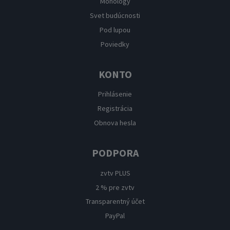
Monológy
Svet budúcnosti
Pod lupou
Poviedky
KONTO
Prihlásenie
Registrácia
Obnova hesla
PODPORA
zvtv PLUS
2 % pre zvtv
Transparentný účet
PayPal