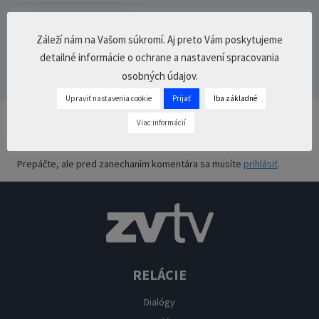
Záleží nám na Vašom súkromí. Aj preto Vám poskytujeme
detailné informácie o ochrane a nastavení spracovania
osobných údajov.
Upraviť nastavenia cookie
Prijať
Iba základné
Viac informácií
Pridaj komentár
Prepáčte, ale pred zanechaním komentára sa musíte
prihlásiť
.
RELÁCIE
Dialógy