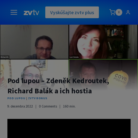
Skip
to
Vyskúšajte zvtv plus
0
content
Pod lupou – Zdeněk Kedroutek,
Richard Balák a ich hostia
POD LUPOU
|
ZVTV BONUS
9. decembra 2022
0 Comments
160
min.