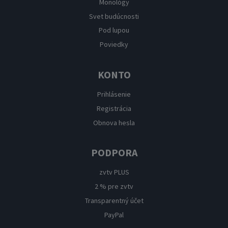
Monológy
Svet budúcnosti
Pod lupou
Poviedky
KONTO
Prihlásenie
Registrácia
Obnova hesla
PODPORA
zvtv PLUS
2 % pre zvtv
Transparentný účet
PayPal