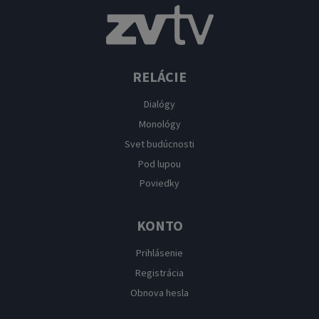
RELÁCIE
Dialógy
Monológy
Svet budúcnosti
Pod lupou
Poviedky
KONTO
Prihlásenie
Registrácia
Obnova hesla