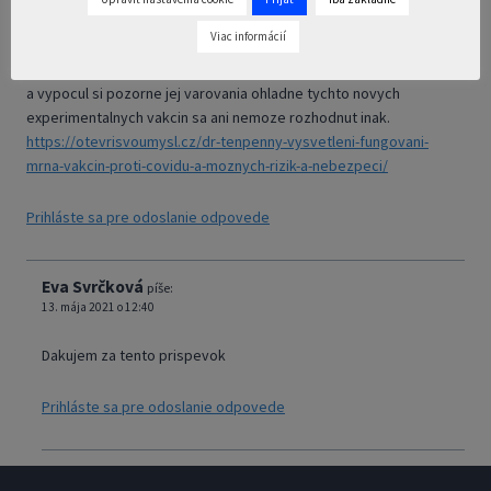
informacie o Vratkovi. Len 1 poznamka – ak by sa mali znova konat
Viac informácií
koncerty len pre zaockovanych ludi – tak radsej do konca zivota uz
nasa rodina na koncert nepojde. Ten, kto pozna napr. Dr. Tenpenny
a vypocul si pozorne jej varovania ohladne tychto novych
experimentalnych vakcin sa ani nemoze rozhodnut inak.
https://otevrisvoumysl.cz/dr-tenpenny-vysvetleni-fungovani-
mrna-vakcin-proti-covidu-a-moznych-rizik-a-nebezpeci/
Prihláste sa pre odoslanie odpovede
Eva Svrčková
píše:
13. mája 2021 o 12:40
Dakujem za tento prispevok
Prihláste sa pre odoslanie odpovede