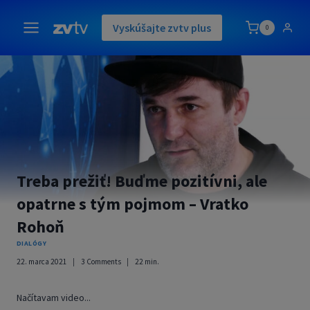
Skip
to
Vyskúšajte zvtv plus
0
content
Treba prežiť! Buďme pozitívni, ale
opatrne s tým pojmom – Vratko
Rohoň
DIALÓGY
22. marca 2021
3 Comments
22
min.
Načítavam video...