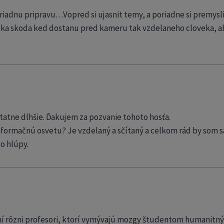
dnu pripravu…Vopred si ujasnit temy, a poriadne si premysliet
lka skoda ked dostanu pred kameru tak vzdelaneho cloveka, ab
tatne dlhšie. Ďakujem za pozvanie tohoto hosťa.
nformačnú osvetu? Je vzdelaný a sčítaný a celkom rád by som sa
o hlúpy.
ovaní rôzni profesori, ktorí vymývajú mozgy študentom humanitn