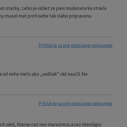
 otazky.. Lebo je vidiet ze pani moderatorka striela
y musel mat proti sebe tak slabo pripravenu
Prihláste sa pre odoslanie odpovede
 od neho niečo ako „sedliak“ rád naučil. Na
Prihláste sa pre odoslanie odpovede
ých vied, hlavne cez neo marxizmus a cez ideológiu