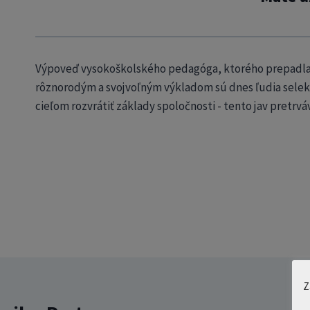
Výpoveď vysokoškolského pedagóga, ktorého prepadla NA
rôznorodým a svojvoľným výkladom sú dnes ľudia selekt
cieľom rozvrátiť základy spoločnosti - tento jav pretrvá
Z