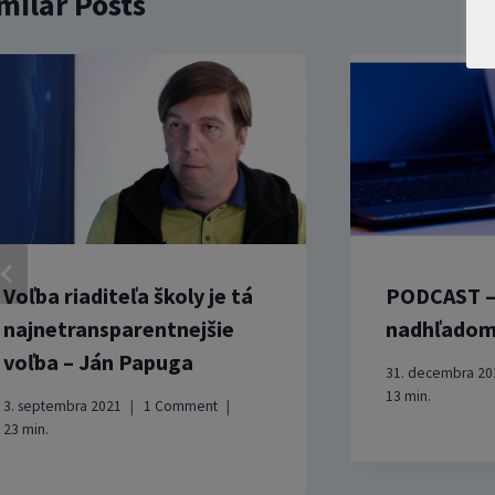
milar Posts
Voľba riaditeľa školy je tá
PODCAST – 
najnetransparentnejšie
nadhľado
voľba – Ján Papuga
31. decembra 20
13
min.
3. septembra 2021
1 Comment
23
min.