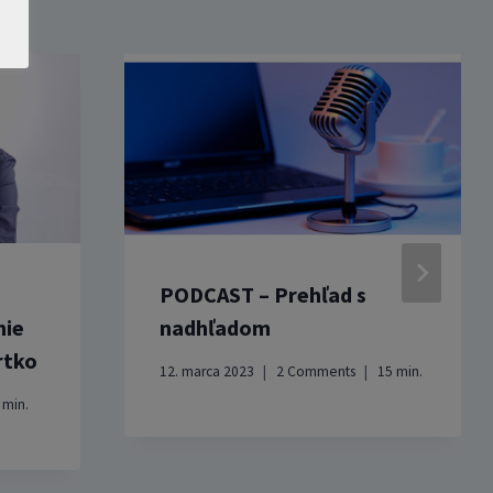
PODCAST – Prehľad s
nie
nadhľadom
rtko
12. marca 2023
2 Comments
15
min.
7
min.