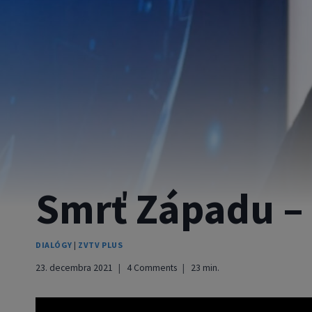
Smrť Západu –
DIALÓGY
|
ZVTV PLUS
23. decembra 2021
4 Comments
23
min.