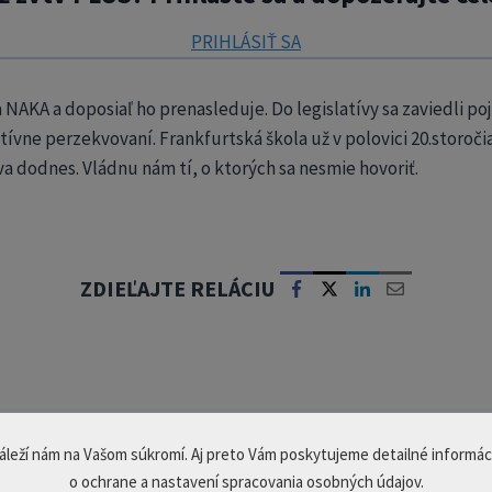
PRIHLÁSIŤ SA
KA a doposiaľ ho prenasleduje. Do legislatívy sa zaviedli po
ívne perzekvovaní. Frankfurtská škola už v polovici 20.storoč
va dodnes. Vládnu nám tí, o ktorých sa nesmie hovoriť.
ZDIEĽAJTE RELÁCIU
áleží nám na Vašom súkromí. Aj preto Vám poskytujeme detailné informác
o ochrane a nastavení spracovania osobných údajov.