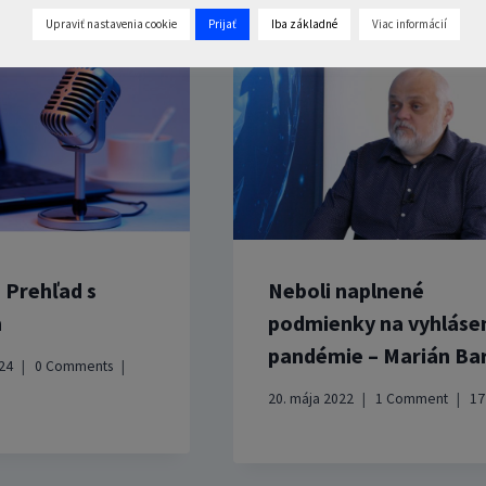
Upraviť nastavenia cookie
Prijať
Iba základné
Viac informácií
Prehľad s
Neboli naplnené
m
podmienky na vyhláse
pandémie – Marián Ba
24
0 Comments
20. mája 2022
1 Comment
1