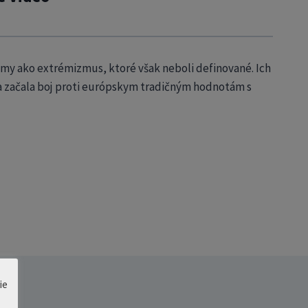
jmy ako extrémizmus, ktoré však neboli definované. Ich
ia začala boj proti európskym tradičným hodnotám s
ie