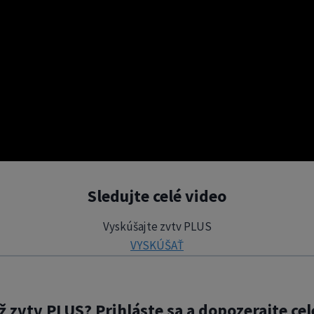
Sledujte celé video
Vyskúšajte zvtv PLUS
VYSKÚŠAŤ
ž zvtv PLUS? Prihláste sa a dopozerajte cel