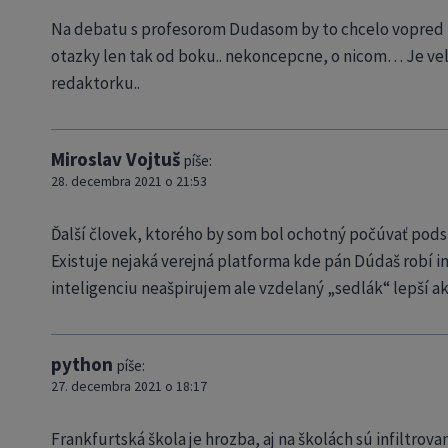
Na debatu s profesorom Dudasom by to chcelo vopred ria
otazky len tak od boku.. nekoncepcne, o nicom… Je ve
redaktorku..
Miroslav Vojtuš
píše:
28. decembra 2021 o 21:53
Ďalší človek, ktorého by som bol ochotný počúvať pods
Existuje nejaká verejná platforma kde pán Dúdaš robí i
inteligenciu neašpirujem ale vzdelaný „sedlák“ lepší ak
python
píše:
27. decembra 2021 o 18:17
Frankfurtská škola je hrozba, aj na školách sú infiltr