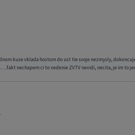
nom kuse vklada hostom do ust tie svoje nezmysly, dokoncuje za
kt nechapem ci to vedenie ZVTV nevidi, necita, je im to j
.