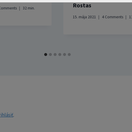
Rostas
Comments
32
min.
15. mája 2021
4 Comments
1
ihlásiť
.