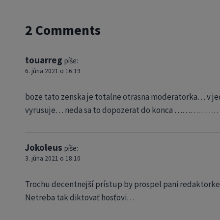
2 Comments
touarreg
píše:
6. júna 2021 o 16:19
boze tato zenska je totalne otrasna moderatorka… v jed
vyrusuje… neda sa to dopozerat do konca ………………….fa
Jokoleus
píše:
3. júna 2021 o 18:10
Trochu decentnejší prístup by prospel pani redaktorke
Netreba tak diktovať hosťovi…