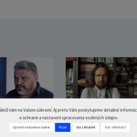
áleží nám na Vašom súkromí. Aj preto Vám poskytujeme detailné informác
o ochrane a nastavení spracovania osobných údajov.
alitárna cenzúra
Pravda o referende a
Upraviť nastavenia cookie
Prijať
Iba základné
Viac informácií
hmelár
propagande – Tibor El