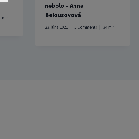
nebolo – Anna
Belousovová
1
min.
23. júna 2021
5 Comments
34
min.