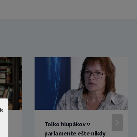
ie
Toľko hlupákov v
iot
parlamente ešte nikdy