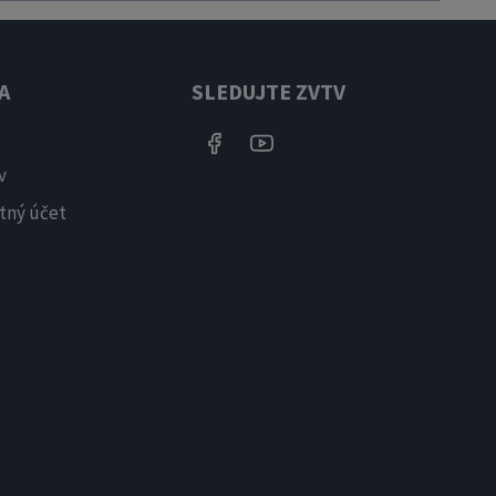
A
SLEDUJTE ZVTV
v
tný účet
X
Newsletter
Dostávajte upozornenia na