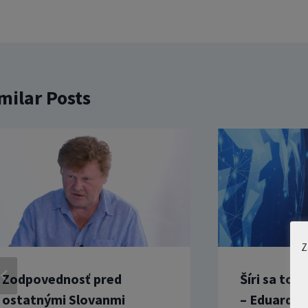
milar Posts
Z
Zodpovednosť pred
Šíri sa tot
ostatnými Slovanmi
– Eduard C