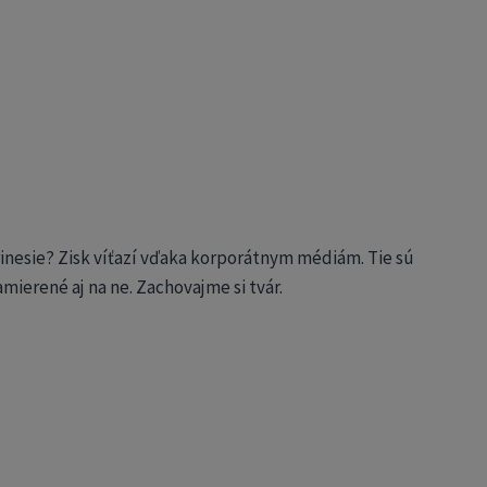
prinesie? Zisk víťazí vďaka korporátnym médiám. Tie sú
mierené aj na ne. Zachovajme si tvár.