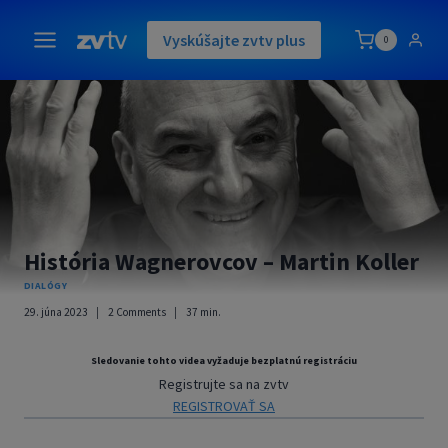
Skip
to
Vyskúšajte zvtv plus
0
content
História Wagnerovcov – Martin Koller
DIALÓGY
29. júna 2023
2 Comments
37
min.
Sledovanie tohto videa vyžaduje bezplatnú registráciu
Registrujte sa na zvtv
REGISTROVAŤ SA