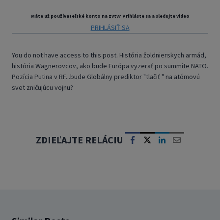
Máte už používateľské konto na zvtv? Prihláste sa a sledujte video
PRIHLÁSIŤ SA
You do not have access to this post.
História žoldnierskych armád,
história Wagnerovcov, ako bude Európa vyzerať po summite NATO.
Pozícia Putina v RF...bude Globálny prediktor "tlačiť " na atómovú
svet zničujúcu vojnu?
ZDIEĽAJTE RELÁCIU