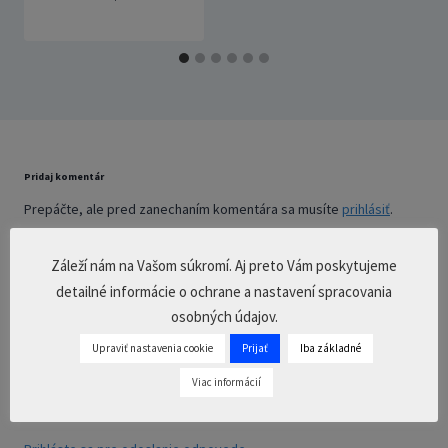
Pridaj komentár
Prepáčte, ale pred zanechaním komentára sa musíte
prihlásiť
.
Záleží nám na Vašom súkromí. Aj preto Vám poskytujeme
detailné informácie o ochrane a nastavení spracovania
2 Comments
osobných údajov.
Jarmila Kralikova
píše:
Upraviť nastavenia cookie
Prijať
Iba základné
3. júla 2023 o 11:07
Viac informácií
Veľmi pekne je potrebné POĎAKOVAŤ.