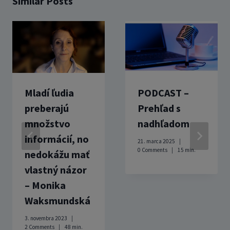
Similar Posts
Mladí ľudia
PODCAST –
preberajú
Prehľad s
množstvo
nadhľadom
informácií, no
21. marca 2025
0 Comments
15
min.
nedokážu mať
vlastný názor
– Monika
Waksmundská
3. novembra 2023
2 Comments
48
min.