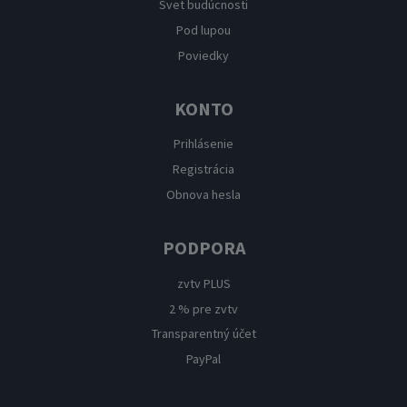
Svet budúcnosti
Pod lupou
Poviedky
KONTO
Prihlásenie
Registrácia
Obnova hesla
PODPORA
zvtv PLUS
2 % pre zvtv
Transparentný účet
PayPal