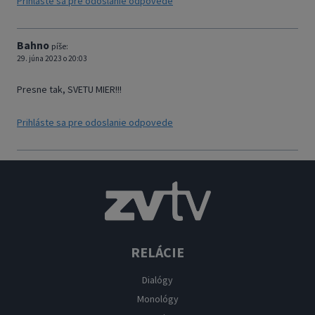
Prihláste sa pre odoslanie odpovede
Bahno
píše:
29. júna 2023 o 20:03
Presne tak, SVETU MIER!!!
Prihláste sa pre odoslanie odpovede
RELÁCIE
Dialógy
Monológy