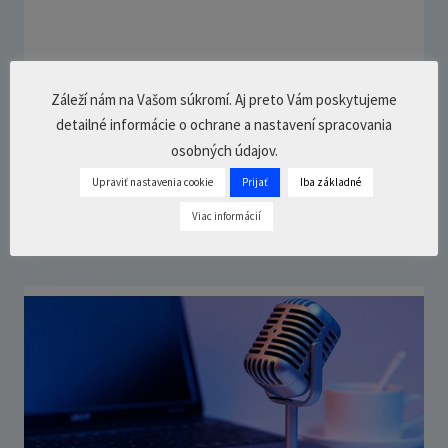
Záleží nám na Vašom súkromí. Aj preto Vám poskytujeme
Príprava štátneho prevratu? Vražda
detailné informácie o ochrane a nastavení spracovania
Jána Kuciaka nepostavila novinárov na
osobných údajov.
nohy – Jana Teleki
Upraviť nastavenia cookie
Prijať
Iba základné
16. mája 2021
4 Comments
28
min.
Viac informácií