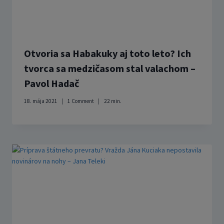
Otvoria sa Habakuky aj toto leto? Ich
tvorca sa medzičasom stal valachom –
Pavol Hadač
18. mája 2021
1 Comment
22
min.