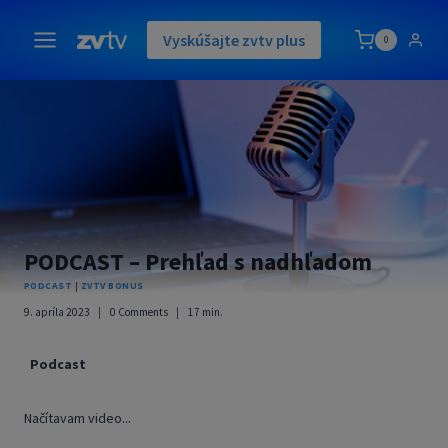
Skip
to
Vyskúšajte zvtv plus
0
content
PODCAST – Prehľad s nadhľadom
PODCAST
|
ZVTV BONUS
9. apríla 2023
0 Comments
17
min.
Podcast
Načítavam video...